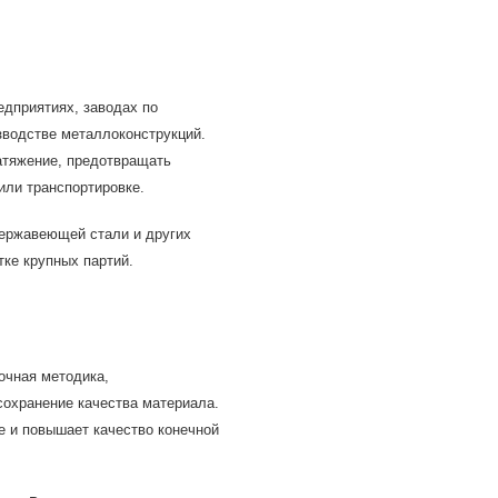
едприятиях, заводах по
зводстве металлоконструкций.
атяжение, предотвращать
или транспортировке.
нержавеющей стали и других
тке крупных партий.
очная методика,
сохранение качества материала.
е и повышает качество конечной