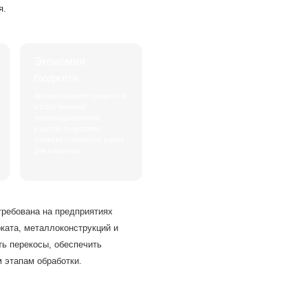
я.
Экономия
бюджета
Автоматизация процессов
и собственный
производственный
участок позволяют
снижать стоимость работ
для клиентов.
требована на предприятиях
оката, металлоконструкций и
ть перекосы, обеспечить
 этапам обработки.