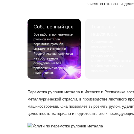
качества готового издели
Собственный цех
Точность и
надёжность
Все работы по перемотке
рулонов металла
Современные
перемотке рулонов
перемоточники
металла в Ижевске и
гарантируют ровную
Республике выполняются
укладку слоёв,
на собственном
минимизацию дефектов и
оборудовании без
стабильное качество
привлечения сторонних
продукции.
подрядчиков.
Перемотка рулонов металла в Ижевске и Республике вос
металлургической отрасли, в производстве листового пр
машиностроении. Она позволяет выровнять рулон, удали
целостность материала и подготовить его к последующим