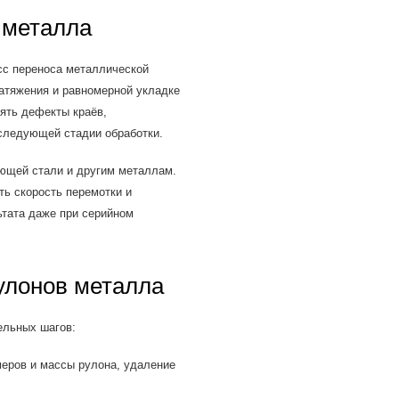
 металла
сс переноса металлической
натяжения и равномерной укладке
нять дефекты краёв,
 следующей стадии обработки.
ющей стали и другим металлам.
ть скорость перемотки и
ьтата даже при серийном
улонов металла
ельных шагов:
еров и массы рулона, удаление