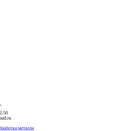
:
2-50
ail.ru
бработка металла