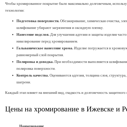
Чтобы хромированное покрытие было максимально долговечным, использ
технологии:
Подготовка поверхности.
Обезжиривание, химическая очистка, эле
шлифование убирают загрязнения и оксидную пленку.
Нанесение подслоя.
Для улучшения адгезии и защиты изделия часто
никелирование перед хромированием.
Гальваническое нанесение хрома.
Изделие погружается в хромовую
равномерный слой покрытия.
Полировка и доводка.
При необходимости выполняется шлифование
полировка поверхности.
Контроль качества.
Оцениваются адгезия, толщина слоя, структура, 
шагрени.
Каждый этап влияет на внешний вид, гладкость и долговечность защитного
Цены на хромирование в Ижевске и Р
Наименование