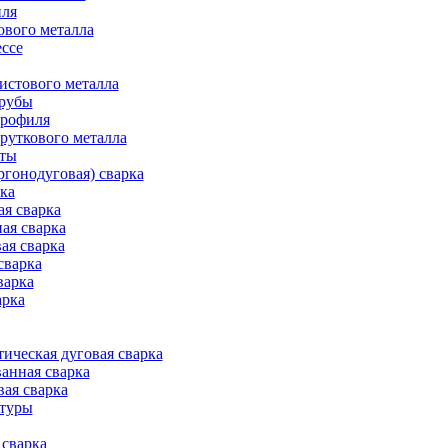
иля
ового металла
ессе
истового металла
трубы
профиля
руткового металла
оты
ргонодуговая) сварка
рка
ая сварка
ая сварка
ая сварка
сварка
варка
арка
ическая дуговая сварка
анная сварка
вая сварка
атуры
сварка