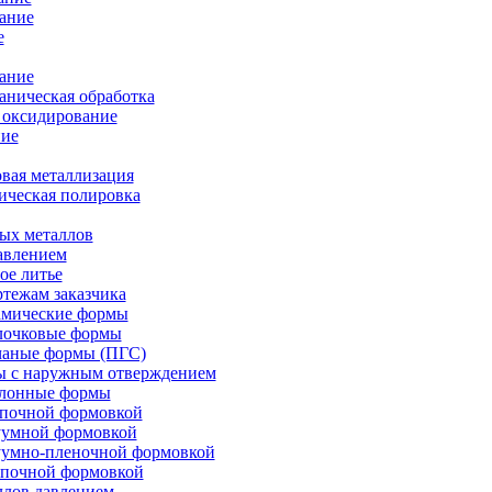
ание
е
ание
ническая обработка
 оксидирование
ие
вая металлизация
ическая полировка
ых металлов
авлением
ое литье
ртежам заказчика
амические формы
олочковые формы
чаные формы (ПГС)
ы с наружным отверждением
блонные формы
опочной формовкой
уумной формовкой
уумно-пленочной формовкой
опочной формовкой
ллов давлением