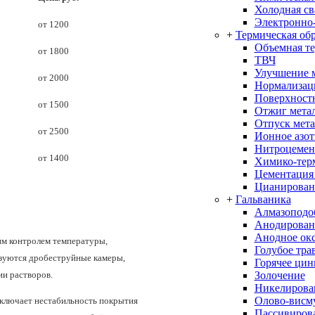
Холодная св
Электронно-
от 1200
+
Термическая об
Объемная т
от 1800
ТВЧ
Улучшение 
от 2000
Нормализац
Поверхностн
от 1500
Отжиг мета
Отпуск мета
от 2500
Ионное азо
Нитроцемен
от 1400
Химико-терм
Цементация
Цианирован
+
Гальваника
Алмазоподо
Анодирован
Анодное ок
им контролем температуры,
Голубое тра
ьзуются дробеструйные камеры,
Горячее цин
Золочение
ии растворов.
Никелирова
Олово-висм
сключает нестабильность покрытия
Пассивиров