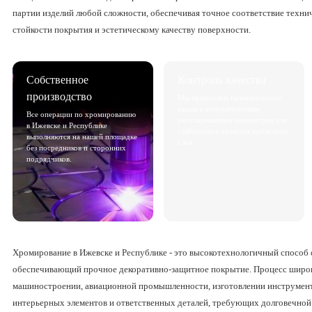
партии изделий любой сложности, обеспечивая точное соответствие техни
стойкости покрытия и эстетическому качеству поверхности.
Собственное
Контроль качества
производство
Мы применяем гальванические
ванны с автоматическим
Все операции по хромированию
регулированием параметров для
в Ижевске и Республике
стабильного качества хромового
выполняются на нашей площадке
слоя.
без посредников и сторонних
подрядчиков.
Хромирование в Ижевске и Республике - это высокотехнологичный способ 
обеспечивающий прочное декоративно-защитное покрытие. Процесс широк
машиностроении, авиационной промышленности, изготовлении инструмент
интерьерных элементов и ответственных деталей, требующих долговечно