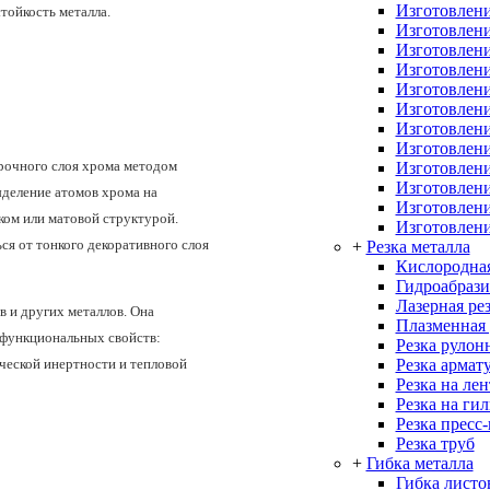
Изготовлени
тойкость металла.
Изготовлени
Изготовлени
Изготовлени
Изготовлени
Изготовлени
Изготовлени
Изготовлени
прочного слоя хрома методом
Изготовлени
Изготовлен
ыделение атомов хрома на
Изготовлени
ком или матовой структурой.
Изготовлени
я от тонкого декоративного слоя
+
Резка металла
Кислородная
Гидроабрази
Лазерная ре
в и других металлов. Она
Плазменная 
я функциональных свойств:
Резка рулон
Резка армат
ческой инертности и тепловой
Резка на ле
Резка на ги
Резка пресс
Резка труб
+
Гибка металла
Гибка листо