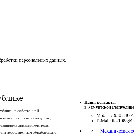
бработки персональных данных.
ублике
Наши контакты
в Удмуртской Республике
ублике на собственной
Моб: +7 930 830-4
и гальванического осаждения,
E-Mail: ilo-1988@m
ированными линиями контроля
+
Механическая о
сти позволяют нам обрабатывать