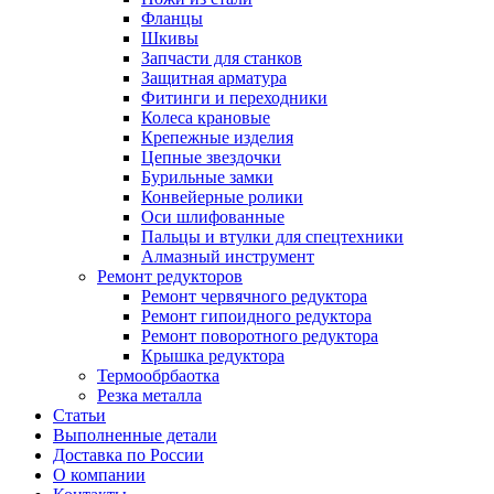
Фланцы
Шкивы
Запчасти для станков
Защитная арматура
Фитинги и переходники
Колеса крановые
Крепежные изделия
Цепные звездочки
Бурильные замки
Конвейерные ролики
Оси шлифованные
Пальцы и втулки для спецтехники
Алмазный инструмент
Ремонт редукторов
Ремонт червячного редуктора
Ремонт гипоидного редуктора
Ремонт поворотного редуктора
Крышка редуктора
Термообрбаотка
Резка металла
Статьи
Выполненные детали
Доставка по России
О компании