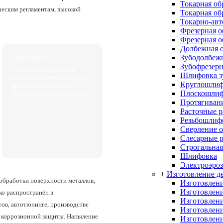
Токарная об
ческим регламентам, высокой
Токарная об
Токарно-авт
Фрезерная о
Фрезерная о
Долбежная о
Экономия
Зубодолбежн
Зубофрезерн
Стоимость хромирования
Шлифовка з
снижается за счёт отлаженных
Круглошлиф
процессов, точного учета
Плоскошлиф
материалов и собственного цеха.
Протягивани
Расточные 
Резьбошлиф
Сверление о
Слесарные 
Строгальная
Шлифовка
Электроэроз
+
Изготовление де
обработки поверхности металлов,
Изготовлени
Изготовлени
о распространён в
Изготовлени
ов, автотюнинге, производстве
Изготовлени
й коррозионной защиты. Напыление
Изготовлени