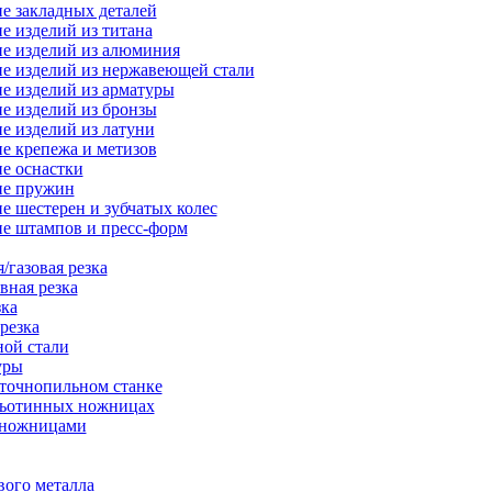
е закладных деталей
е изделий из титана
е изделий из алюминия
е изделий из нержавеющей стали
е изделий из арматуры
е изделий из бронзы
е изделий из латуни
е крепежа и метизов
е оснастки
ие пружин
е шестерен и зубчатых колес
е штампов и пресс-форм
/газовая резка
вная резка
зка
резка
ной стали
уры
нточнопильном станке
льотинных ножницах
-ножницами
вого металла