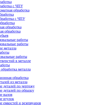
работка
работка с ЧПУ
оматная обработка
бработка
бработка c ЧПУ
бработка
ая обработка
ая обработка
убьев
овальные работы
овальные работы
е металла
работы
овальные работы
тверстий в металле
работы
 обработка металла
ионная обработка
талей из металла
е деталей по чертежу
е деталей по образцу
е валов
е втулок
е емкостей и резервуаров