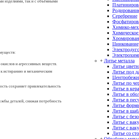
ми изделиями, так и с объёмными
Платиниров
Родировани
Серебрение
Фосфатиров
Химико-меха
Химическое
Хромирован
Цинкование
Электродуго
имуществ:
Электрохим
+
Литье металла
 окислов и агрессивных веществ.
Литье цветн
 к истиранию и механическим
Литье под д
Центробежн
Литье по че
ость сохраняет привлекательность
Литье в кер
Литье в об
Литье в пес
ужбы деталей, снижая потребность
Литье форм
Литье в ша
Литье с без
Литье с вак
Литье с вак
Литье со ст
+
Обработка мета