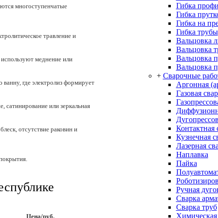
Гибка проф
уются многоступенчатые
Гибка прутк
Гибка на пр
Гибка трубы
ктролитическое травление и
Вальцовка л
Вальцовка 
Вальцовка 
 используют меднение или
Вальцовка п
+
Сварочные раб
 ванну, где электролиз формирует
Аргонная (а
Газовая сва
Газопрессов
, сатинирование или зеркальная
Диффузионн
Дугопрессов
Контактная 
блеск, отсутствие раковин и
Кузнечная с
Лазерная св
Наплавка
 покрытия.
Пайка
Полуавтомат
Роботизиров
еспублике
Ручная дуго
Сварка арм
Сварка труб
Химическая 
Цена/руб.