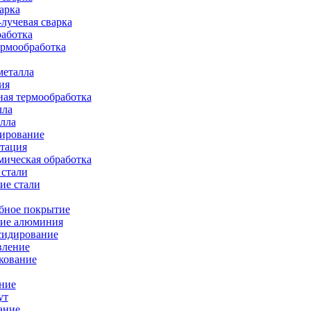
арка
лучевая сварка
работка
ермообработка
металла
ия
ая термообработка
лла
лла
тирование
тация
ическая обработка
 стали
ие стали
бное покрытие
ие алюминия
сидирование
вление
кование
ние
ут
ание