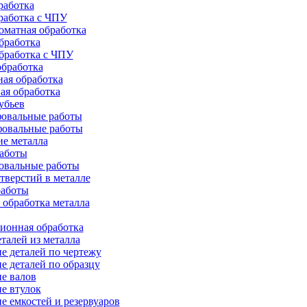
работка
работка с ЧПУ
оматная обработка
бработка
бработка c ЧПУ
бработка
ая обработка
ая обработка
убьев
овальные работы
овальные работы
е металла
работы
овальные работы
тверстий в металле
работы
 обработка металла
ионная обработка
талей из металла
е деталей по чертежу
е деталей по образцу
е валов
е втулок
е емкостей и резервуаров