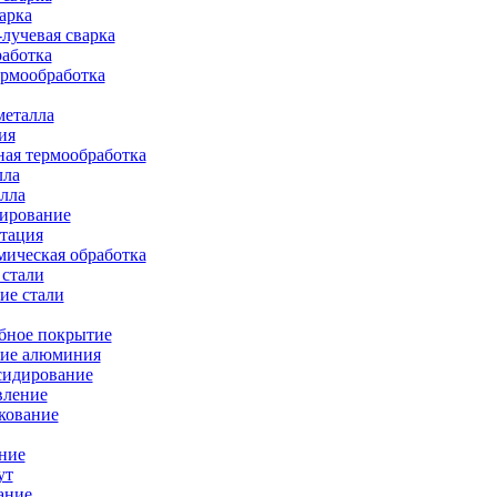
арка
лучевая сварка
работка
ермообработка
металла
ия
ая термообработка
лла
лла
тирование
тация
ическая обработка
 стали
ие стали
бное покрытие
ие алюминия
сидирование
вление
кование
ние
ут
ание