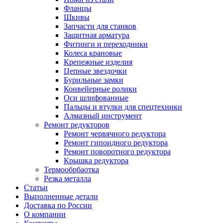
Фланцы
Шкивы
Запчасти для станков
Защитная арматура
Фитинги и переходники
Колеса крановые
Крепежные изделия
Цепные звездочки
Бурильные замки
Конвейерные ролики
Оси шлифованные
Пальцы и втулки для спецтехники
Алмазный инструмент
Ремонт редукторов
Ремонт червячного редуктора
Ремонт гипоидного редуктора
Ремонт поворотного редуктора
Крышка редуктора
Термообрбаотка
Резка металла
Статьи
Выполненные детали
Доставка по России
О компании