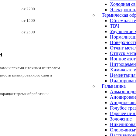
Холодная св
от 2200
Электронно-
+
Термическая об
Объемная т
от 1500
ТВЧ
Улучшение 
от 2500
Нормализац
Поверхностн
Отжиг мета
и
Отпуск мета
Ионное азо
Нитроцемен
ами и печами с точным контролем
Химико-терм
Цементация
дности цианированного слоя и
Цианирован
+
Гальваника
Алмазоподо
окращает время обработки и
Анодирован
Анодное ок
Голубое тра
Горячее цин
Золочение
Никелирова
Олово-висм
Пассивиров