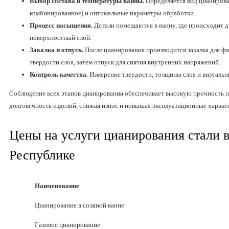
Выбор состава и температуры ванны.
Определяется вид цианирован
комбинированное) и оптимальные параметры обработки.
Процесс насыщения.
Детали помещаются в ванну, где происходит д
поверхностный слой.
Закалка и отпуск.
После цианирования производится закалка для ф
твердости слоя, затем отпуск для снятия внутренних напряжений.
Контроль качества.
Измерение твердости, толщины слоя и визуальн
Соблюдение всех этапов цианирования обеспечивает высокую прочность п
долговечность изделий, снижая износ и повышая эксплуатационные характ
Цены на услуги цианирования стали в
Республике
Наименование
Цианирование в соляной ванне
Газовое цианирование