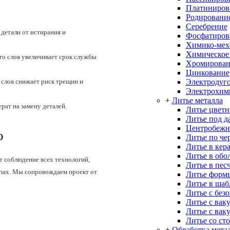
Платиниров
Родировани
Серебрение
детали от истирания и
Фосфатиров
Химико-меха
Химическое
о слоя увеличивает срок службы
Хромирован
Цинкование
Электродуго
слоя снижает риск трещин и
Электрохим
+
Литье металла
рат на замену деталей.
Литье цветн
Литье под д
Центробежн
ю
Литье по че
Литье в кер
Литье в об
т соблюдение всех технологий,
Литье в пес
апах. Мы сопровождаем проект от
Литье форм
Литье в ша
Литье с без
Литье с вак
Литье с вак
Литье со ст
+
Обработка мета