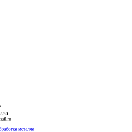
:
2-50
ail.ru
бработка металла