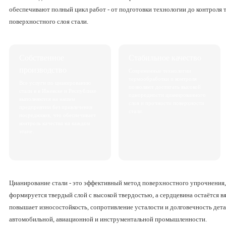
обеспечивают полный цикл работ - от подготовки технологии до контроля 
поверхностного слоя стали.
Собственное
Стабильное качество
производство
Современные технологии
термообработки и контроля
Все услуги по цианированию
позволяют достигать высокой
стали в в Ижевске и Республике
однородности цианированного
выполняются на нашем
слоя и прочности поверхности
предприятии без привлечения
стали.
посредников, что обеспечивает
контроль качества на каждом
этапе.
Цианирование стали - это эффективный метод поверхностного упрочнения,
формируется твердый слой с высокой твердостью, а сердцевина остаётся в
повышает износостойкость, сопротивление усталости и долговечность дет
автомобильной, авиационной и инструментальной промышленности.