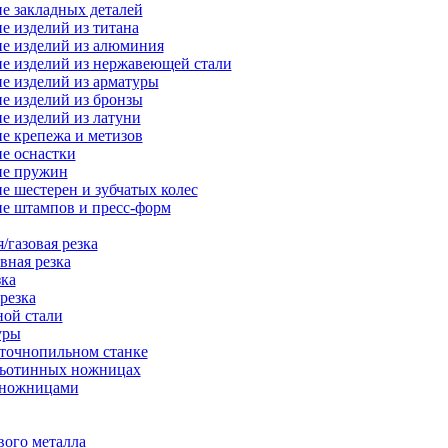
е закладных деталей
е изделий из титана
е изделий из алюминия
е изделий из нержавеющей стали
е изделий из арматуры
е изделий из бронзы
е изделий из латуни
е крепежа и метизов
е оснастки
ие пружин
е шестерен и зубчатых колес
е штампов и пресс-форм
/газовая резка
вная резка
зка
резка
ной стали
уры
нточнопильном станке
льотинных ножницах
-ножницами
вого металла