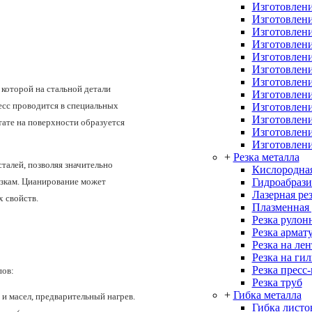
Изготовлени
Изготовлени
Изготовлени
Изготовлени
Изготовлени
Изготовлени
Изготовлени
 которой на стальной детали
Изготовлени
есс проводится в специальных
Изготовлени
Изготовлен
тате на поверхности образуется
Изготовлени
Изготовлени
+
Резка металла
алей, позволяя значительно
Кислородная
Гидроабрази
узкам. Цианирование может
Лазерная ре
х свойств.
Плазменная 
Резка рулон
Резка армат
Резка на ле
Резка на ги
Резка пресс
пов:
Резка труб
+
Гибка металла
и масел, предварительный нагрев.
Гибка листо