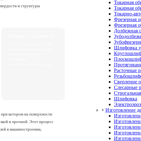
Токарная об
твердости и структуры
Токарная об
Токарно-авт
Фрезерная о
Фрезерная о
Долбежная о
Прямые исполнители
Зубодолбежн
Зубофрезерн
Стоимость работ ниже на 10–
Шлифовка з
15% благодаря оптимизации
Круглошлиф
процессов и наличию
Плоскошлиф
собственного
Протягивани
высокотехнологичного цеха.
Расточные 
Резьбошлиф
Сверление о
Слесарные 
Строгальная
Шлифовка
Электроэроз
+
Изготовление де
 при котором на поверхности
Изготовлени
Изготовлени
язкой и прочной. Этот процесс
Изготовлени
алей в машиностроении,
Изготовлени
Изготовлени