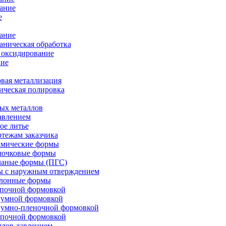
ание
е
ание
ническая обработка
 оксидирование
ие
вая металлизация
ическая полировка
ых металлов
авлением
ое литье
ртежам заказчика
амические формы
олочковые формы
чаные формы (ПГС)
ы с наружным отверждением
блонные формы
опочной формовкой
уумной формовкой
уумно-пленочной формовкой
опочной формовкой
ллов давлением