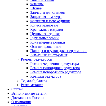
Фланцы
Шкивы
Запчасти для станков
Защитная арматура
Фитинги и переходники
Колеса крановые
Крепежные изделия
Цепные звездочки
Бурильные замки
Конвейерные ролики
Оси шлифованные
Пальцы и втулки для спецтехники
Алмазный инструмент
Ремонт редукторов
Ремонт червячного редуктора
Ремонт гипоидного редуктора
Ремонт поворотного редуктора
Крышка редуктора
Термообрбаотка
Резка металла
Статьи
Выполненные детали
Доставка по России
О компании