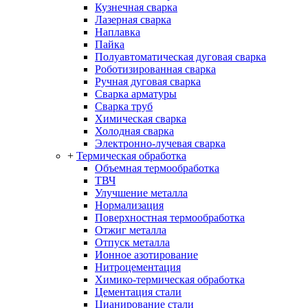
Кузнечная сварка
Лазерная сварка
Наплавка
Пайка
Полуавтоматическая дуговая сварка
Роботизированная сварка
Ручная дуговая сварка
Сварка арматуры
Сварка труб
Химическая сварка
Холодная сварка
Электронно-лучевая сварка
+
Термическая обработка
Объемная термообработка
ТВЧ
Улучшение металла
Нормализация
Поверхностная термообработка
Отжиг металла
Отпуск металла
Ионное азотирование
Нитроцементация
Химико-термическая обработка
Цементация стали
Цианирование стали