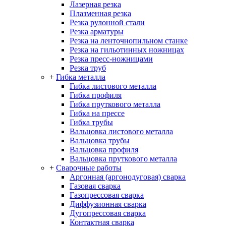
Лазерная резка
Плазменная резка
Резка рулонной стали
Резка арматуры
Резка на ленточнопильном станке
Резка на гильотинных ножницах
Резка пресс-ножницами
Резка труб
+
Гибка металла
Гибка листового металла
Гибка профиля
Гибка пруткового металла
Гибка на прессе
Гибка трубы
Вальцовка листового металла
Вальцовка трубы
Вальцовка профиля
Вальцовка пруткового металла
+
Сварочные работы
Аргонная (аргонодуговая) сварка
Газовая сварка
Газопрессовая сварка
Диффузионная сварка
Дугопрессовая сварка
Контактная сварка