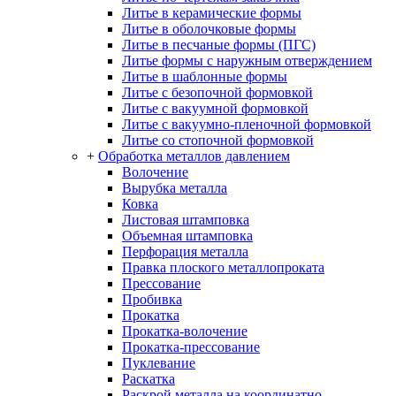
Литье в керамические формы
Литье в оболочковые формы
Литье в песчаные формы (ПГС)
Литье формы с наружным отверждением
Литье в шаблонные формы
Литье с безопочной формовкой
Литье с вакуумной формовкой
Литье с вакуумно-пленочной формовкой
Литье со стопочной формовкой
+
Обработка металлов давлением
Волочение
Вырубка металла
Ковка
Листовая штамповка
Объемная штамповка
Перфорация металла
Правка плоского металлопроката
Прессование
Пробивка
Прокатка
Прокатка-волочение
Прокатка-прессование
Пуклевание
Раскатка
Раскрой металла на координатно-