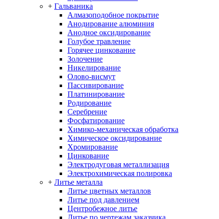
+
Гальваника
Алмазоподобное покрытие
Анодирование алюминия
Анодное оксидирование
Голубое травление
Горячее цинкование
Золочение
Никелирование
Олово-висмут
Пассивирование
Платинирование
Родирование
Серебрение
Фосфатирование
Химико-механическая обработка
Химическое оксидирование
Хромирование
Цинкование
Электродуговая металлизация
Электрохимическая полировка
+
Литье металла
Литье цветных металлов
Литье под давлением
Центробежное литье
Литье по чертежам заказчика