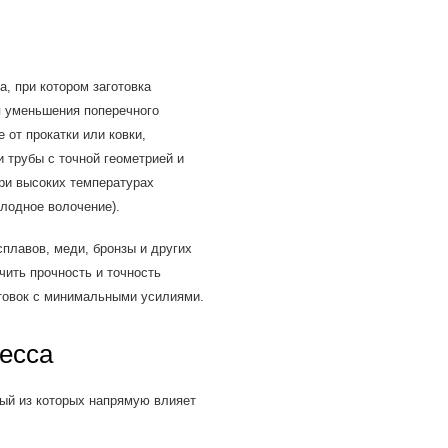
, при котором заготовка
я уменьшения поперечного
 от прокатки или ковки,
и трубы с точной геометрией и
ри высоких температурах
олодное волочение).
плавов, меди, бронзы и других
ить прочность и точность
отовок с минимальными усилиями.
цесса
дый из которых напрямую влияет