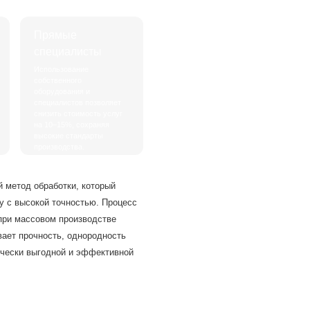
Прямые
специалисты
Использование
собственного
оборудования и
специалистов позволяет
снизить стоимость услуг
на 10–15%, сохраняя
высокие стандарты
производства.
й метод обработки, который
у с высокой точностью. Процесс
 при массовом производстве
вает прочность, однородность
ически выгодной и эффективной