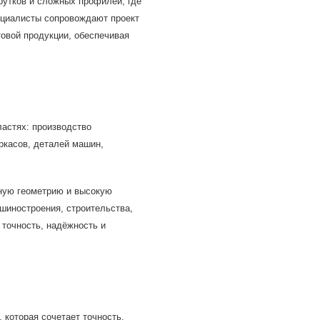
прутков и сложных профилей, где
ециалисты сопровождают проект
отовой продукции, обеспечивая
ластях: производство
ркасов, деталей машин,
ную геометрию и высокую
шиностроения, строительства,
 точность, надёжность и
 которая сочетает точность,