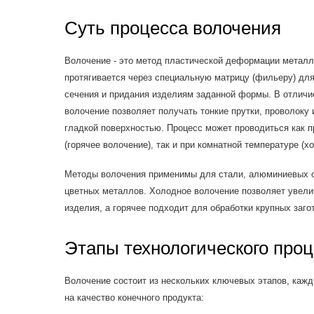
Суть процесса волочения
Волочение - это метод пластической деформации металла
протягивается через специальную матрицу (фильеру) дл
сечения и придания изделиям заданной формы. В отличие
волочение позволяет получать тонкие прутки, проволоку 
гладкой поверхностью. Процесс может проводиться как п
(горячее волочение), так и при комнатной температуре (х
Методы волочения применимы для стали, алюминиевых с
цветных металлов. Холодное волочение позволяет увелич
изделия, а горячее подходит для обработки крупных заг
Этапы технологического про
Волочение состоит из нескольких ключевых этапов, каж
на качество конечного продукта: