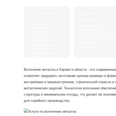
Собственный цех
Гарантия
качества
Все работы по
волочению металла
в
Автоматизация и
Кирове и области
роботизация процессов
выполняются на
обеспечивают одинаковое
собственном
качество каждого изделия
производстве, без
и минимизируют ошибки,
привлечения сторонних
связанные с
подрядчиков, что
человеческим фактором.
гарантирует надежность и
качество.
Волочение металла в Кирове и области - это современны
позволяет придавать заготовкам нужные размеры и форм
востребован в машиностроении, строительной отрасли и
металлических изделий. Технология волочения обеспечи
структуры и минимальные отходы, что делает её эконом
для серийного производства.