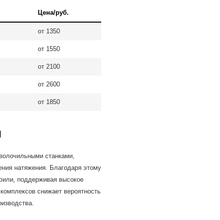
Цена/руб.
от 1350
от 1550
от 2100
от 2600
от 1850
я
волочильными станками,
ения натяжения. Благодаря этому
фили, поддерживая высокое
 комплексов снижает вероятность
оизводства.