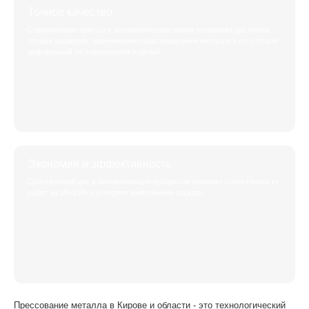
Точное качество
Современные прессы и автоматические линии позволяют достигать
точных размеров, равномерного распределения металла и отсутствия
деформаций на поверхности изделий.
Экономия и эффективность
Собственный цех и автоматизация процессов снижают себестоимость
работ на 10–15% и ускоряют выполнение заказов.
Прессование металла в Кирове и области - это технологический