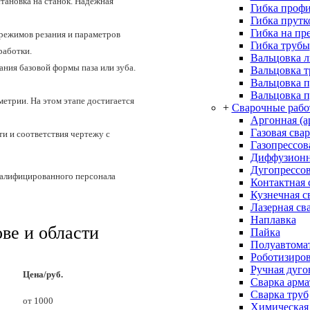
становка на станок. Надёжная
Гибка проф
Гибка прутк
Гибка на пр
 режимов резания и параметров
Гибка трубы
работки.
Вальцовка л
ния базовой формы паза или зуба.
Вальцовка 
Вальцовка 
Вальцовка п
етрии. На этом этапе достигается
+
Сварочные раб
Аргонная (а
Газовая сва
и и соответствия чертежу с
Газопрессов
Диффузионн
Дугопрессов
валифицированного персонала
Контактная 
Кузнечная с
Лазерная св
Наплавка
ве и области
Пайка
Полуавтомат
Роботизиров
Ручная дуго
Цена/руб.
Сварка арм
Сварка труб
от 1000
Химическая 