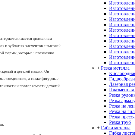
Изготовлени
Изготовлени
Изготовлени
Изготовлени
Изготовлени
Изготовлени
Изготовлени
материал снимается движением
Изготовлени
мок и зубчатых элементов с высокой
Изготовлени
Изготовлен
ной формы, которые невозможно
Изготовлени
Изготовлени
+
Резка металла
изделий и деталей машин. Он
Кислородная
Гидроабрази
вые соединения, а также фигурные
Лазерная ре
точности и повторяемости деталей
Плазменная 
Резка рулон
Резка армат
Резка на ле
Резка на ги
Резка пресс
Резка труб
ов:
+
Гибка металла
Гибка листо