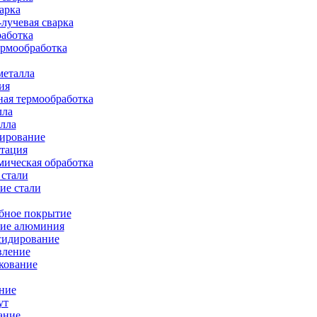
арка
лучевая сварка
работка
ермообработка
металла
ия
ая термообработка
лла
лла
тирование
тация
ическая обработка
 стали
ие стали
бное покрытие
ие алюминия
сидирование
вление
кование
ние
ут
ание