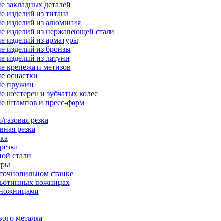
е закладных деталей
е изделий из титана
е изделий из алюминия
е изделий из нержавеющей стали
е изделий из арматуры
е изделий из бронзы
е изделий из латуни
е крепежа и метизов
е оснастки
ие пружин
е шестерен и зубчатых колес
е штампов и пресс-форм
/газовая резка
вная резка
зка
резка
ной стали
уры
нточнопильном станке
льотинных ножницах
-ножницами
вого металла