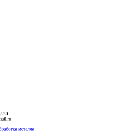
2-50
ail.ru
бработка металла