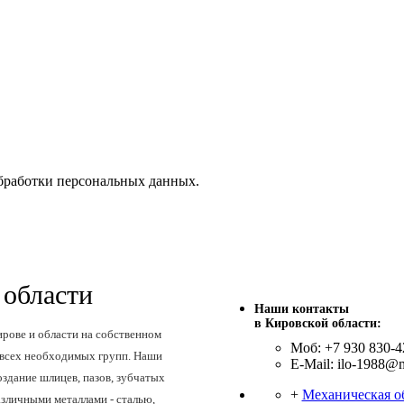
бработки персональных данных.
 области
Наши контакты
в Кировской области:
рове и области на собственном
Моб: +7 930 830-4
 всех необходимых групп. Наши
E-Mail: ilo-1988@m
здание шлицев, пазов, зубчатых
+
Механическая о
зличными металлами - сталью,