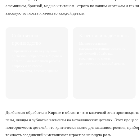
алюминием, бронзой, медью и титаном - строго по вашим чертежам и техн
высокую точность и качество каждой детали.
Собственное
Качество и надёжность
производство
Мы предоставляем
высококачественные услуги по
Обратитесь к нам за услугами по
долбежной обработке,
долбежной обработке в Кирове и
гарантируя точность и
области - мы выполняем работы
долговечность каждой детали.
напрямую со своего
производства, без посредников.
Долбежная обработка в Кирове и области - это ключевой этап производств
пазы, шлицы и зубчатые элементы на металлических деталях. Этот процес
повторяемость деталей, что критически важно для машиностроения, прибор
точность соединений и механизмов играет решающую роль.