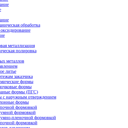
ание
е
ание
ническая обработка
 оксидирование
ие
вая металлизация
ическая полировка
ых металлов
авлением
ое литье
ртежам заказчика
амические формы
олочковые формы
чаные формы (ПГС)
ы с наружным отверждением
блонные формы
опочной формовкой
уумной формовкой
уумно-пленочной формовкой
опочной формовкой
ллов давлением