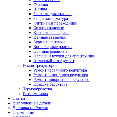
Фланцы
Шкивы
Запчасти для станков
Защитная арматура
Фитинги и переходники
Колеса крановые
Крепежные изделия
Цепные звездочки
Бурильные замки
Конвейерные ролики
Оси шлифованные
Пальцы и втулки для спецтехники
Алмазный инструмент
Ремонт редукторов
Ремонт червячного редуктора
Ремонт гипоидного редуктора
Ремонт поворотного редуктора
Крышка редуктора
Термообрбаотка
Резка металла
Статьи
Выполненные детали
Доставка по России
О компании