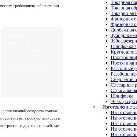
Токарная об
ическим требованиям, обеспечивая
Токарная об
Токарно-авт
Фрезерная о
Фрезерная о
Долбежная о
Прямые
Зубодолбежн
Зубофрезерн
производители
Шлифовка з
Цены на услуги долбежной
Круглошлиф
обработки у нас ниже на 10–
Плоскошлиф
15% по сравнению с
Протягивани
посредниками благодаря
Расточные 
наличию собственного цеха и
Резьбошлиф
современного оборудования.
Сверление о
Слесарные 
Строгальная
Шлифовка
Электроэроз
+
Изготовление де
а, позволяющий создавать точные
Изготовлени
Изготовлени
с обеспечивает высокую точность и
Изготовлени
остроения и других отраслей, где
Изготовлени
Изготовлени