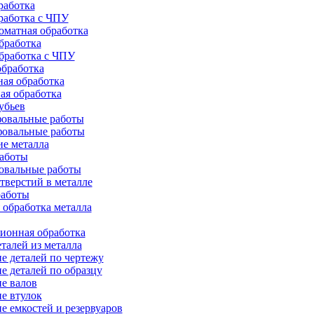
работка
работка с ЧПУ
оматная обработка
бработка
бработка c ЧПУ
бработка
ая обработка
ая обработка
убьев
овальные работы
овальные работы
е металла
работы
овальные работы
тверстий в металле
работы
 обработка металла
ионная обработка
талей из металла
е деталей по чертежу
е деталей по образцу
е валов
е втулок
е емкостей и резервуаров