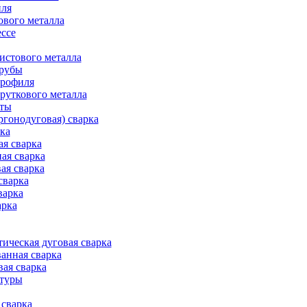
иля
ового металла
ессе
истового металла
трубы
профиля
руткового металла
оты
ргонодуговая) сварка
рка
ая сварка
ая сварка
ая сварка
сварка
варка
арка
ическая дуговая сварка
анная сварка
вая сварка
атуры
сварка