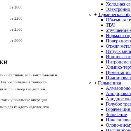
Холодная св
от 2000
Электронно-
+
Термическая об
от 2200
Объемная т
ТВЧ
от 2500
Улучшение 
Нормализац
Поверхностн
от 5000
Отжиг мета
Отпуск мета
Ионное азо
тки
Нитроцемен
Химико-терм
Цементация
личных типов: горизонтальными и
Цианирован
 Они обеспечивают точность
+
Гальваника
Алмазоподо
 на производство деталей.
Анодирован
Анодное ок
, так и уникальные операции
Голубое тра
но для каждого изделия, что
Горячее цин
Золочение
Никелирова
Олово-висм
Пассивиров