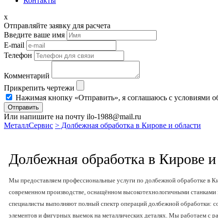
Контакты
x
Отправляйте заявку для расчета
Введите ваше имя
E-mail
Телефон
Комментарий
Прикрепить чертежи
Нажимая кнопку «Отправить», я соглашаюсь с условиями о
Отправить
Или напишите на почту ilo-1988@mail.ru
МеталлСервис
> Долбежная обработка в Кирове и области
Долбежная обработка в Кирове и
Мы предоставляем профессиональные услуги по долбежной обработке в Ки
современном производстве, оснащённом высокотехнологичными станками
специалисты выполняют полный спектр операций долбежной обработки: со
элементов и фигурных выемок на металлических деталях. Мы работаем с ра