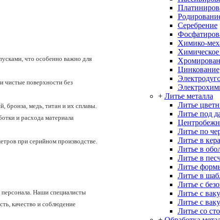
Платиниров
Родировани
Серебрение
Фосфатиров
Химико-меха
Химическое
пусками, что особенно важно для
Хромирован
Цинкование
Электродуго
и чистые поверхности без
Электрохим
+
Литье металла
Литье цветн
 бронза, медь, титан и их сплавы.
Литье под д
отки и расхода материала
Центробежн
Литье по че
Литье в кер
етров при серийном производстве.
Литье в об
Литье в пес
Литье форм
Литье в ша
Литье с без
 персонала. Наши специалисты
Литье с вак
Литье с вак
сть, качество и соблюдение
Литье со ст
+
Обработка мета