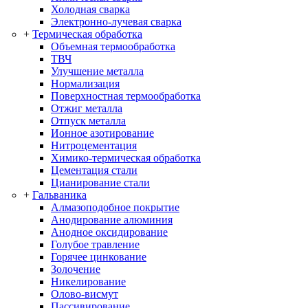
Холодная сварка
Электронно-лучевая сварка
+
Термическая обработка
Объемная термообработка
ТВЧ
Улучшение металла
Нормализация
Поверхностная термообработка
Отжиг металла
Отпуск металла
Ионное азотирование
Нитроцементация
Химико-термическая обработка
Цементация стали
Цианирование стали
+
Гальваника
Алмазоподобное покрытие
Анодирование алюминия
Анодное оксидирование
Голубое травление
Горячее цинкование
Золочение
Никелирование
Олово-висмут
Пассивирование