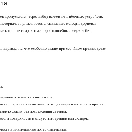
лла
ток пропускается через набор валков или гибочных устройств,
материалов применяются специальные методы: дорновая
авать точные спиральные и криволинейные изделия без
и направление, что особенно важно при серийном производстве
в:
ерение и разметка зоны изгиба.
ности операций в зависимости от диаметра и материала прутка.
данную форму без повреждения сечения.
ности поверхности и отсутствия трещин или складок.
мость и минимальные потери материала.