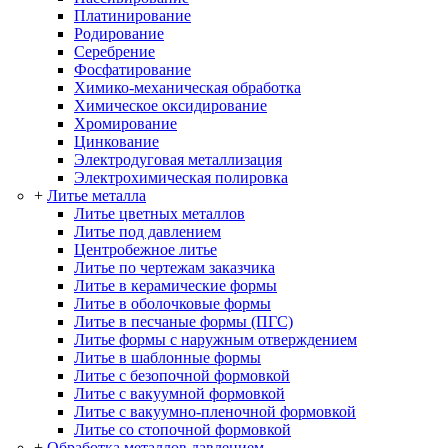
Платинирование
Родирование
Серебрение
Фосфатирование
Химико-механическая обработка
Химическое оксидирование
Хромирование
Цинкование
Электродуговая металлизация
Электрохимическая полировка
+
Литье металла
Литье цветных металлов
Литье под давлением
Центробежное литье
Литье по чертежам заказчика
Литье в керамические формы
Литье в оболочковые формы
Литье в песчаные формы (ПГС)
Литье формы с наружным отверждением
Литье в шаблонные формы
Литье с безопочной формовкой
Литье с вакуумной формовкой
Литье с вакуумно-пленочной формовкой
Литье со стопочной формовкой
+
Обработка металлов давлением