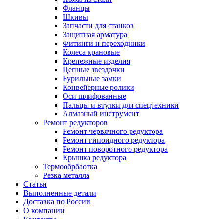
Фланцы
Шкивы
Запчасти для станков
Защитная арматура
Фитинги и переходники
Колеса крановые
Крепежные изделия
Цепные звездочки
Бурильные замки
Конвейерные ролики
Оси шлифованные
Пальцы и втулки для спецтехники
Алмазный инструмент
Ремонт редукторов
Ремонт червячного редуктора
Ремонт гипоидного редуктора
Ремонт поворотного редуктора
Крышка редуктора
Термообрбаотка
Резка металла
Статьи
Выполненные детали
Доставка по России
О компании