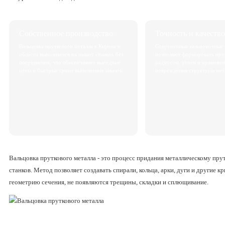
Собственное производство
Точность и качество
Вальцовка пруткового металла в Кирове и
Современные вальцовочные 
области выполняется на наших станках без
позволяют формировать пру
посредников, что обеспечивает выгодные
радиусом, углом и кривизно
цены и быстрые сроки выполнения заказов.
повреждения структуры мет
Вальцовка пруткового металла - это процесс придания металлическому пр
станков. Метод позволяет создавать спирали, кольца, арки, дуги и другие 
геометрию сечения, не появляются трещины, складки и сплющивание.