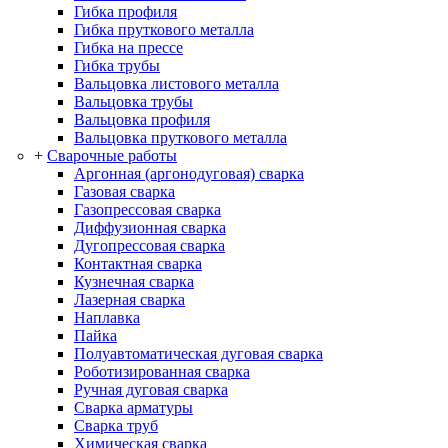
Гибка профиля
Гибка пруткового металла
Гибка на прессе
Гибка трубы
Вальцовка листового металла
Вальцовка трубы
Вальцовка профиля
Вальцовка пруткового металла
+
Сварочные работы
Аргонная (аргонодуговая) сварка
Газовая сварка
Газопрессовая сварка
Диффузионная сварка
Дугопрессовая сварка
Контактная сварка
Кузнечная сварка
Лазерная сварка
Наплавка
Пайка
Полуавтоматическая дуговая сварка
Роботизированная сварка
Ручная дуговая сварка
Сварка арматуры
Сварка труб
Химическая сварка