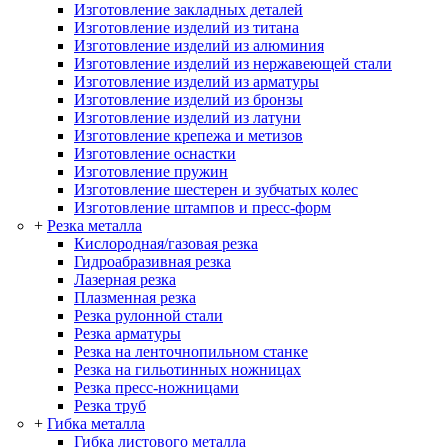
Изготовление закладных деталей
Изготовление изделий из титана
Изготовление изделий из алюминия
Изготовление изделий из нержавеющей стали
Изготовление изделий из арматуры
Изготовление изделий из бронзы
Изготовление изделий из латуни
Изготовление крепежа и метизов
Изготовление оснастки
Изготовление пружин
Изготовление шестерен и зубчатых колес
Изготовление штампов и пресс-форм
+
Резка металла
Кислородная/газовая резка
Гидроабразивная резка
Лазерная резка
Плазменная резка
Резка рулонной стали
Резка арматуры
Резка на ленточнопильном станке
Резка на гильотинных ножницах
Резка пресс-ножницами
Резка труб
+
Гибка металла
Гибка листового металла