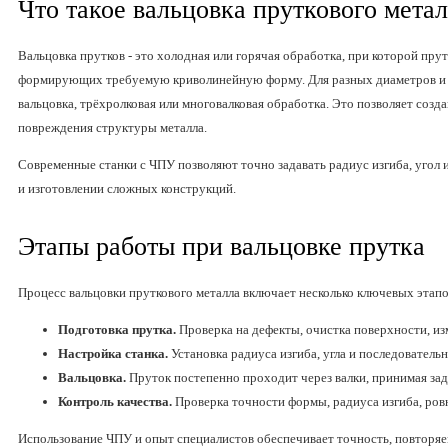
Что такое вальцовка пруткового мета
Вальцовка прутков - это холодная или горячая обработка, при которой пру
формирующих требуемую криволинейную форму. Для разных диаметров и 
вальцовка, трёхролковая или многовалковая обработка. Это позволяет созд
повреждения структуры металла.
Современные станки с ЧПУ позволяют точно задавать радиус изгиба, угол 
и изготовлении сложных конструкций.
Этапы работы при вальцовке прутка
Процесс вальцовки пруткового металла включает несколько ключевых этапо
Подготовка прутка.
Проверка на дефекты, очистка поверхности, изм
Настройка станка.
Установка радиуса изгиба, угла и последователь
Вальцовка.
Пруток постепенно проходит через валки, принимая за
Контроль качества.
Проверка точности формы, радиуса изгиба, ров
Использование ЧПУ и опыт специалистов обеспечивает точность, повторяе