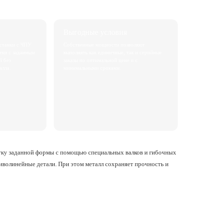
Выгодные условия
станки с ЧПУ
Собственные мощности позволяют
тки с заданным
выполнять как единичные, так и серийные
й без
заказы по оптимальной цене и с
алла.
минимальными сроками.
утку заданной формы с помощью специальных валков и гибочных
криволинейные детали. При этом металл сохраняет прочность и