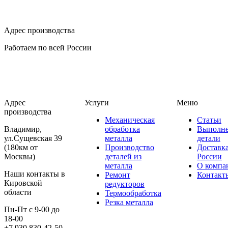
Адрес производства
Работаем по всей России
Адрес
Услуги
Меню
производства
Механическая
Статьи
Владимир,
обработка
Выполн
ул.Сущевская 39
металла
детали
(180км от
Производство
Доставк
Москвы)
деталей из
России
металла
О компа
Наши контакты в
Ремонт
Контакт
Кировской
редукторов
области
Термообработка
Резка металла
Пн-Пт с 9-00 до
18-00
+7 930 830-42-50