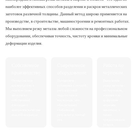
наиболее эффективных способов разделения и раскроя металлических
заготовок различной толщины. Данный метод широко применяется на
производстве, в строительстве, машиностроении и ремонтных работах.
Мы выполняем резку металла любой сложности на профессиональном
оборудовании, обеспечивая точность, чистоту кромки и минимальные
деформации изделия.
Собственное
Современное
Работа по
производство
оборудование
чертежам
Осуществляем
Применяем
Выполняем
кислородную и
установки с точной
резку металла
газовую резку
регулировкой
по чертежам,
металла на
подачи газа и
эскизам или
собственной
кислорода, что
цифровым
площадке с
обеспечивает
моделям
контролем качества
стабильный
заказчика, а
каждой операции.
результат и чистый
также
рез.
предоставляем
услуги
раскроя по
заданным