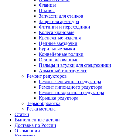
Фланцы
Шкивы
Запчасти для станков
Защитная арматура
Фитинги и переходники
Колеса крановые
Крепежные изделия
Цепные звездочки
Бурильные замки
Конвейерные ролики
Оси шлифованные
Пальцы и втулки для спецтехники
Алмазный инструмент
Ремонт редукторов
Ремонт червячного редуктора
Ремонт гипоидного редуктора
Ремонт поворотного редуктора
Крышка редуктора
Термообрбаотка
Резка металла
Статьи
Выполненные детали
Доставка по России
О компании