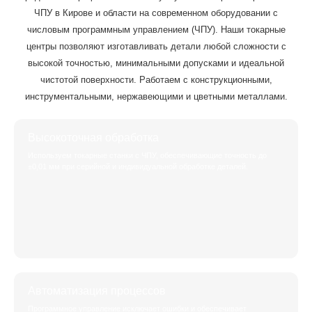
ЧПУ в Кирове и области на современном оборудовании с
числовым программным управлением (ЧПУ). Наши токарные
центры позволяют изготавливать детали любой сложности с
высокой точностью, минимальными допусками и идеальной
чистотой поверхности. Работаем с конструкционными,
инструментальными, нержавеющими и цветными металлами.
Высокоточная обработка
Используем токарные станки с ЧПУ, обеспечивающие точность до
±0,01 мм при серийной и индивидуальной обработке деталей.
Автоматизация процессов
Программное управление исключает ошибки и обеспечивает