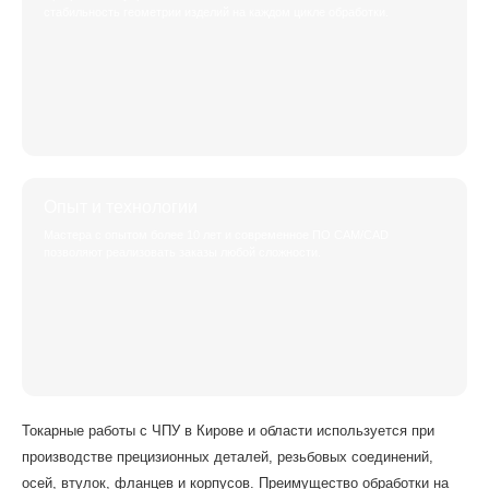
стабильность геометрии изделий на каждом цикле обработки.
Опыт и технологии
Мастера с опытом более 10 лет и современное ПО CAM/CAD
позволяют реализовать заказы любой сложности.
Токарные работы с ЧПУ в Кирове и области используется при
производстве прецизионных деталей, резьбовых соединений,
осей, втулок, фланцев и корпусов. Преимущество обработки на