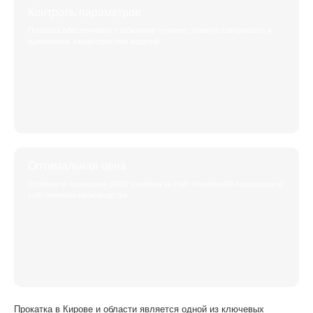
Контроль параметров
Прокатка обеспечивает стабильное сечение, ровную поверхность и
одинаковые характеристики изделий.
Оптимальная цена
Стоимость прокатных работ снижена за счёт отлаженной технологии и
собственного производства.
Прокатка в Кирове и области является одной из ключевых