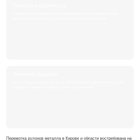
Точность и надёжность
Современные перемоточники гарантируют ровную укладку слоёв,
минимизацию дефектов и стабильное качество продукции.
Экономия бюджета
Автоматизация процессов и собственный производственный участок
позволяют снижать стоимость работ для клиентов.
Перемотка рулонов металла в Кирове и области востребована на