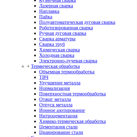
Кузнечная сварка
Лазерная сварка
Наплавка
Пайка
Полуавтоматическая дуговая сварка
Роботизированная сварка
Ручная дуговая сварка
Сварка арматуры
Сварка труб
Химическая сварка
Холодная сварка
Электронно-лучевая сварка
+
Термическая обработка
Объемная термообработка
ТВЧ
Улучшение металла
Нормализация
Поверхностная термообработка
Отжиг металла
Отпуск металла
Ионное азотирование
Нитроцементация
Химико-термическая обработка
Цементация стали
Цианирование стали