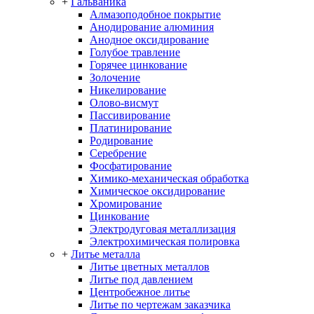
+
Гальваника
Алмазоподобное покрытие
Анодирование алюминия
Анодное оксидирование
Голубое травление
Горячее цинкование
Золочение
Никелирование
Олово-висмут
Пассивирование
Платинирование
Родирование
Серебрение
Фосфатирование
Химико-механическая обработка
Химическое оксидирование
Хромирование
Цинкование
Электродуговая металлизация
Электрохимическая полировка
+
Литье металла
Литье цветных металлов
Литье под давлением
Центробежное литье
Литье по чертежам заказчика