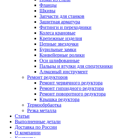
Фланцы
Шкивы
Запчасти для станков
Защитная арматура
Фитинги и переходники
Колеса крановые
Крепежные изделия
Цепные звездочки
Бурильные замки
Конвейерные ролики
Оси шлифованные
Пальцы и втулки для спецтехники
Алмазный инструмент
Ремонт редукторов
Ремонт червячного редуктора
Ремонт гипоидного редуктора
Ремонт поворотного редуктора
Крышка редуктора
Термообрбаотка
Резка металла
Статьи
Выполненные детали
Доставка по России
О компании