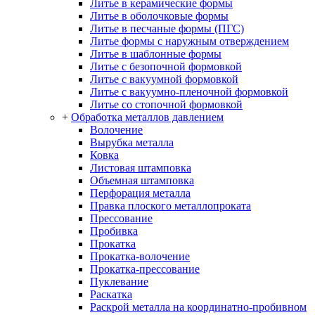
Литье в керамические формы
Литье в оболочковые формы
Литье в песчаные формы (ПГС)
Литье формы с наружным отверждением
Литье в шаблонные формы
Литье с безопочной формовкой
Литье с вакуумной формовкой
Литье с вакуумно-пленочной формовкой
Литье со стопочной формовкой
+
Обработка металлов давлением
Волочение
Вырубка металла
Ковка
Листовая штамповка
Объемная штамповка
Перфорация металла
Правка плоского металлопроката
Прессование
Пробивка
Прокатка
Прокатка-волочение
Прокатка-прессование
Пуклевание
Раскатка
Раскрой металла на координатно-пробивном