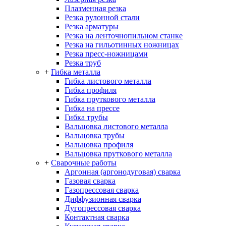
Плазменная резка
Резка рулонной стали
Резка арматуры
Резка на ленточнопильном станке
Резка на гильотинных ножницах
Резка пресс-ножницами
Резка труб
+
Гибка металла
Гибка листового металла
Гибка профиля
Гибка пруткового металла
Гибка на прессе
Гибка трубы
Вальцовка листового металла
Вальцовка трубы
Вальцовка профиля
Вальцовка пруткового металла
+
Сварочные работы
Аргонная (аргонодуговая) сварка
Газовая сварка
Газопрессовая сварка
Диффузионная сварка
Дугопрессовая сварка
Контактная сварка