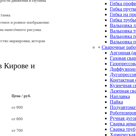
орости движения и глубины
Гибка проф
Гибка прутк
Гибка на пр
танка.
Гибка трубы
очное и ровное изображение.
Вальцовка л
на нанесённого рисунка.
Вальцовка 
Вальцовка 
ество маркировки, которая
Вальцовка п
+
Сварочные раб
Аргонная (а
Газовая сва
Газопрессов
в Кирове и
Диффузионн
Дугопрессов
Контактная 
Кузнечная с
Лазерная св
Цена / руб.
Наплавка
Пайка
Полуавтомат
от 900
Роботизиров
Ручная дуго
от 800
Сварка арм
Сварка труб
от 700
Химическая 