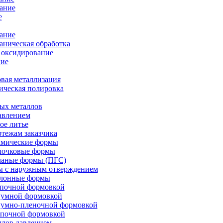
ание
е
ание
ническая обработка
 оксидирование
ие
вая металлизация
ическая полировка
ых металлов
авлением
ое литье
ртежам заказчика
амические формы
олочковые формы
чаные формы (ПГС)
ы с наружным отверждением
блонные формы
опочной формовкой
уумной формовкой
уумно-пленочной формовкой
опочной формовкой
ллов давлением