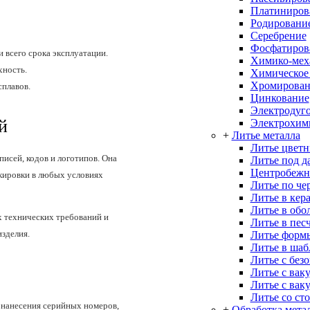
Платиниров
Родировани
Серебрение
Фосфатиров
 всего срока эксплуатации.
Химико-меха
хность.
Химическое
Хромирован
плавов.
Цинкование
Электродуго
й
Электрохим
+
Литье металла
Литье цветн
исей, кодов и логотипов. Она
Литье под д
Центробежн
кировки в любых условиях
Литье по че
Литье в кер
Литье в об
х технических требований и
Литье в пес
изделия.
Литье форм
Литье в ша
Литье с без
Литье с вак
Литье с вак
Литье со ст
 нанесения серийных номеров,
+
Обработка мета