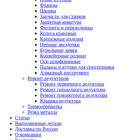
Фланцы
Шкивы
Запчасти для станков
Защитная арматура
Фитинги и переходники
Колеса крановые
Крепежные изделия
Цепные звездочки
Бурильные замки
Конвейерные ролики
Оси шлифованные
Пальцы и втулки для спецтехники
Алмазный инструмент
Ремонт редукторов
Ремонт червячного редуктора
Ремонт гипоидного редуктора
Ремонт поворотного редуктора
Крышка редуктора
Термообрбаотка
Резка металла
Статьи
Выполненные детали
Доставка по России
О компании