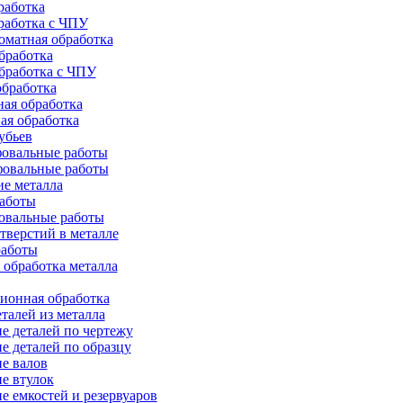
работка
работка с ЧПУ
оматная обработка
бработка
бработка c ЧПУ
бработка
ая обработка
ая обработка
убьев
овальные работы
овальные работы
е металла
работы
овальные работы
тверстий в металле
работы
 обработка металла
ионная обработка
талей из металла
е деталей по чертежу
е деталей по образцу
е валов
е втулок
е емкостей и резервуаров