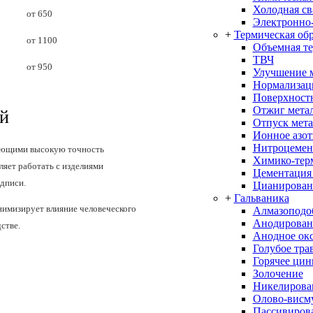
Холодная св
от 650
Электронно-
+
Термическая об
от 1100
Объемная т
ТВЧ
от 950
Улучшение 
Нормализац
Поверхностн
Отжиг мета
ой
Отпуск мета
Ионное азо
Нитроцемен
ающими высокую точность
Химико-терм
яет работать с изделиями
Цементация
адписи.
Цианирован
+
Гальваника
имизирует влияние человеческого
Алмазоподо
Анодирован
стве.
Анодное ок
Голубое тра
Горячее цин
Золочение
Никелирова
Олово-висм
Пассивиров