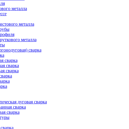
иля
ового металла
ессе
истового металла
трубы
профиля
руткового металла
оты
ргонодуговая) сварка
рка
ая сварка
ая сварка
ая сварка
сварка
варка
арка
ическая дуговая сварка
анная сварка
вая сварка
атуры
сварка