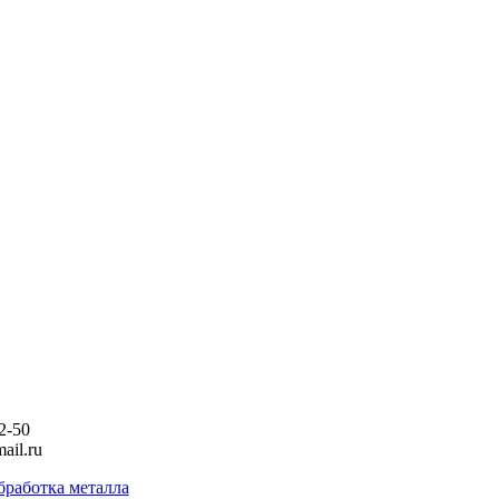
2-50
ail.ru
бработка металла