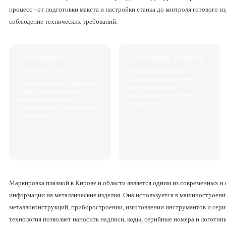
процесс - от подготовки макета и настройки станка до контроля готового и
соблюдение технических требований.
Собственное
Стабильный результат
производство
Плазменная маркировка
обеспечивает ровные линии,
Маркировка плазмой маркировке
глубокие символы и
плазмой в Кирове и области
долговечность нанесённой
выполняется на нашем
информации.
оборудовании без привлечения
посредников.
Маркировка плазмой в Кирове и области является одним из современных и
информации на металлические изделия. Она используется в машиностроени
металлоконструкций, приборостроении, изготовлении инструментов и сер
технология позволяет наносить надписи, коды, серийные номера и логотип