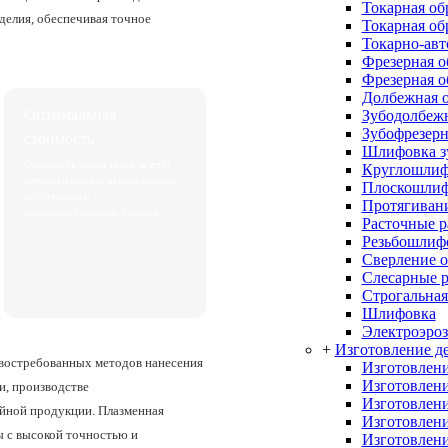
Токарная об
зделия, обеспечивая точное
Токарная об
Токарно-авт
Фрезерная о
Фрезерная о
Долбежная о
Оптимальная
Зубодолбежн
Зубофрезерн
стоимость
Шлифовка з
Стоимость работ ниже за счёт
Круглошлиф
автоматизации и использования
Плоскошлиф
собственного
Протягивани
производственного участка.
Расточные 
Резьбошлиф
Сверление о
Слесарные 
Строгальная
Шлифовка
Электроэроз
+
Изготовление де
 востребованных методов нанесения
Изготовлени
Изготовлени
и, производстве
Изготовлени
ийной продукции. Плазменная
Изготовлени
ы с высокой точностью и
Изготовлени