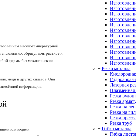
Изготовлени
Изготовлени
Изготовлени
Изготовлени
Изготовлени
Изготовлени
Изготовлени
Изготовлени
ользованием высокотемпературной
Изготовлени
Изготовлен
тся локально, образуя контрастное и
Изготовлени
любой формы без механического
Изготовлени
+
Резка металла
Кислородная
Гидроабрази
ия, меди и других сплавов. Она
Лазерная ре
нанесённой информации.
Плазменная 
Резка рулон
Резка армат
ой
Резка на ле
Резка на ги
Резка пресс
Резка труб
+
Гибка металла
ипами или кодами.
Гибка листо