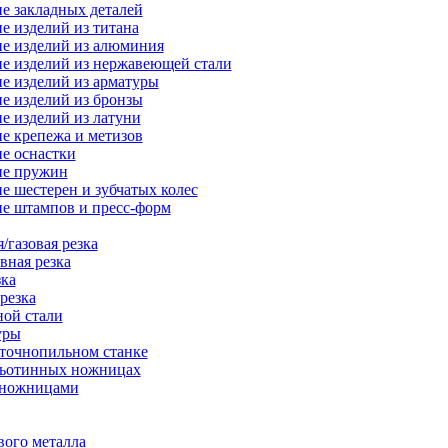
е закладных деталей
е изделий из титана
е изделий из алюминия
е изделий из нержавеющей стали
е изделий из арматуры
е изделий из бронзы
е изделий из латуни
е крепежа и метизов
е оснастки
ие пружин
е шестерен и зубчатых колес
е штампов и пресс-форм
/газовая резка
вная резка
зка
резка
ной стали
уры
нточнопильном станке
льотинных ножницах
-ножницами
вого металла