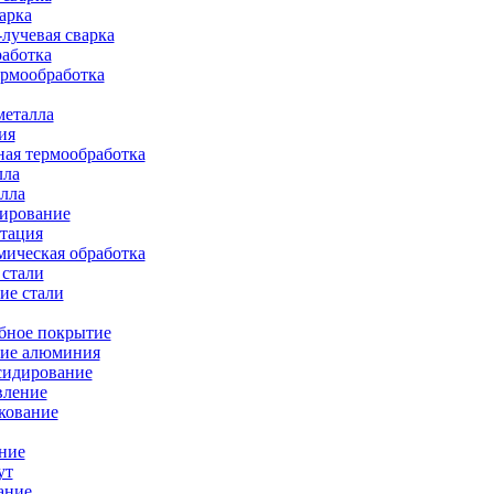
арка
лучевая сварка
работка
ермообработка
металла
ия
ая термообработка
лла
лла
тирование
тация
ическая обработка
 стали
ие стали
бное покрытие
ие алюминия
сидирование
вление
кование
ние
ут
ание