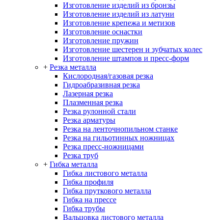
Изготовление изделий из бронзы
Изготовление изделий из латуни
Изготовление крепежа и метизов
Изготовление оснастки
Изготовление пружин
Изготовление шестерен и зубчатых колес
Изготовление штампов и пресс-форм
+
Резка металла
Кислородная/газовая резка
Гидроабразивная резка
Лазерная резка
Плазменная резка
Резка рулонной стали
Резка арматуры
Резка на ленточнопильном станке
Резка на гильотинных ножницах
Резка пресс-ножницами
Резка труб
+
Гибка металла
Гибка листового металла
Гибка профиля
Гибка пруткового металла
Гибка на прессе
Гибка трубы
Вальцовка листового металла