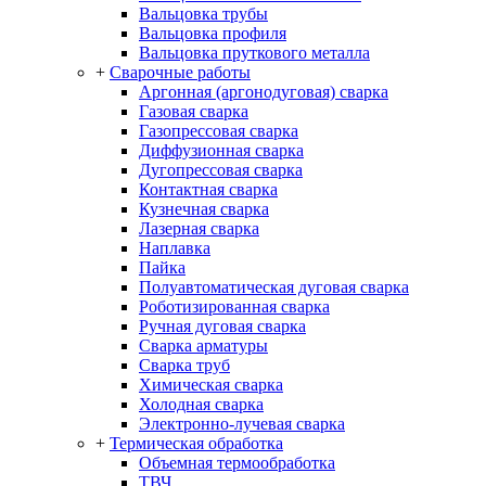
Вальцовка трубы
Вальцовка профиля
Вальцовка пруткового металла
+
Сварочные работы
Аргонная (аргонодуговая) сварка
Газовая сварка
Газопрессовая сварка
Диффузионная сварка
Дугопрессовая сварка
Контактная сварка
Кузнечная сварка
Лазерная сварка
Наплавка
Пайка
Полуавтоматическая дуговая сварка
Роботизированная сварка
Ручная дуговая сварка
Сварка арматуры
Сварка труб
Химическая сварка
Холодная сварка
Электронно-лучевая сварка
+
Термическая обработка
Объемная термообработка
ТВЧ