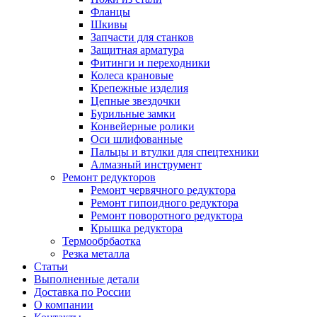
Фланцы
Шкивы
Запчасти для станков
Защитная арматура
Фитинги и переходники
Колеса крановые
Крепежные изделия
Цепные звездочки
Бурильные замки
Конвейерные ролики
Оси шлифованные
Пальцы и втулки для спецтехники
Алмазный инструмент
Ремонт редукторов
Ремонт червячного редуктора
Ремонт гипоидного редуктора
Ремонт поворотного редуктора
Крышка редуктора
Термообрбаотка
Резка металла
Статьи
Выполненные детали
Доставка по России
О компании