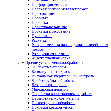
Объемная штамповка
Перфорация металла
Правка плоского металлопроката
Прессование
Пробивка
Прокатка
Прокатка-волочение
Прокатка-прессование
Пуклевание
Раскатка
Раскрой металла на координатно-пробивном
прессе
Ротационная вытяжка
Художественная ковка
+
Прочие услуги металлообработки
3D печать металлом
Безвоздушная покраска
Визуально-измерительный контроль
Дробеструйная обработка
Лазерная гравировка
Маркировка плазмой
Обработка в галтовочном барабане
Перемотка рулонов металла
Пескоструйная обработка
Покраска краскопультом