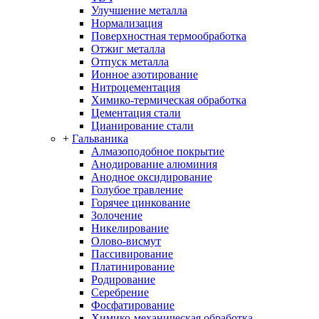
Улучшение металла
Нормализация
Поверхностная термообработка
Отжиг металла
Отпуск металла
Ионное азотирование
Нитроцементация
Химико-термическая обработка
Цементация стали
Цианирование стали
+
Гальваника
Алмазоподобное покрытие
Анодирование алюминия
Анодное оксидирование
Голубое травление
Горячее цинкование
Золочение
Никелирование
Олово-висмут
Пассивирование
Платинирование
Родирование
Серебрение
Фосфатирование
Химико-механическая обработка