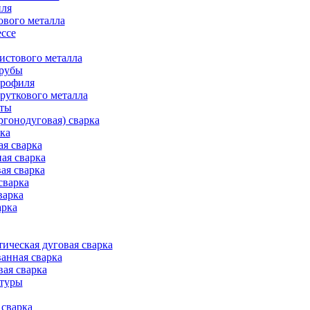
иля
ового металла
ессе
истового металла
трубы
профиля
руткового металла
оты
ргонодуговая) сварка
рка
ая сварка
ая сварка
ая сварка
сварка
варка
арка
ическая дуговая сварка
анная сварка
вая сварка
атуры
сварка