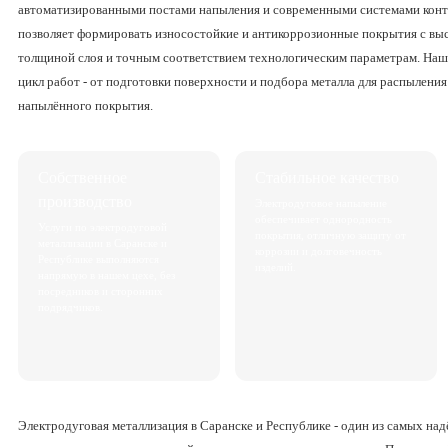
автоматизированными постами напыления и современными системами контр
позволяет формировать износостойкие и антикоррозионные покрытия с выс
толщиной слоя и точным соответствием технологическим параметрам. На
цикл работ - от подготовки поверхности и подбора металла для распыления
напылённого покрытия.
Собственное
Стабильное качество
производство
Электродуговое напыление
обеспечивает однородность
Услуги по электродуговой
покрытия, отличную защиту от
металлизации в Саранске и
коррозии и долговечность
Республике выполняются
изделий.
напрямую в нашем цехе, без
посредников и сторонних
подрядчиков.
Электродуговая металлизация в Саранске и Республике - один из самых н