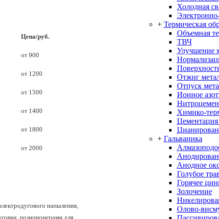
Холодная св
Электронно-
+
Термическая об
Объемная т
Цена/руб.
ТВЧ
Улучшение 
от 900
Нормализац
Поверхностн
от 1200
Отжиг мета
Отпуск мета
от 1500
Ионное азо
Нитроцемен
от 1400
Химико-терм
Цементация
Цианирован
от 1800
+
Гальваника
Алмазоподо
от 2000
Анодирован
Анодное ок
Голубое тра
Горячее цин
Золочение
Никелирова
лектродугового напыления,
Олово-висм
Пассивиров
товки, позиционерами для