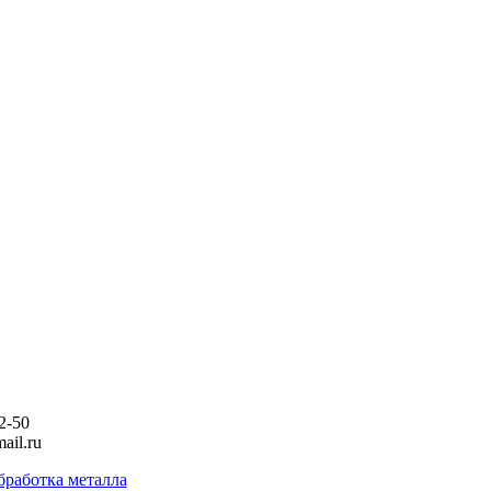
2-50
ail.ru
бработка металла