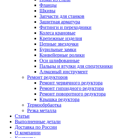
Фланцы
Шкивы
Запчасти для станков
Защитная арматура
Фитинги и переходники
Колеса крановые
Крепежные изделия
Цепные звездочки
Бурильные замки
Конвейерные ролики
Оси шлифованные
Пальцы и втулки для спецтехники
Алмазный инструмент
Ремонт редукторов
Ремонт червячного редуктора
Ремонт гипоидного редуктора
Ремонт поворотного редуктора
Крышка редуктора
Термообрбаотка
Резка металла
Статьи
Выполненные детали
Доставка по России
О компании