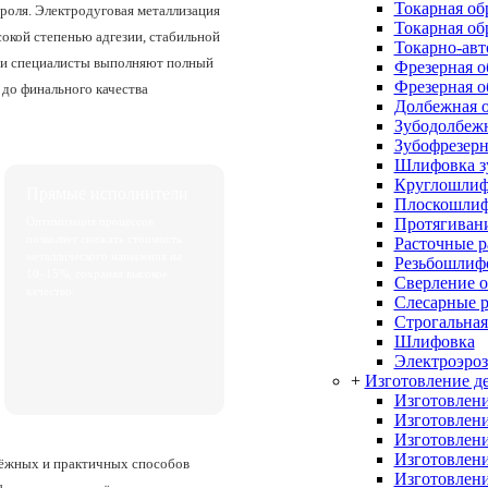
Токарная об
оля. Электродуговая металлизация
Токарная об
окой степенью адгезии, стабильной
Токарно-авт
ши специалисты выполняют полный
Фрезерная о
Фрезерная о
 до финального качества
Долбежная о
Зубодолбежн
Зубофрезерн
Шлифовка з
Круглошлиф
Прямые исполнители
Плоскошлиф
Протягивани
Оптимизация процессов
позволяет снижать стоимость
Расточные 
металлического напыления на
Резьбошлиф
10–15%, сохраняя высокое
Сверление о
качество.
Слесарные 
Строгальная
Шлифовка
Электроэроз
+
Изготовление де
Изготовлени
Изготовлени
Изготовлени
Изготовлени
адёжных и практичных способов
Изготовлени