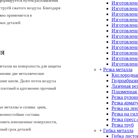
формируется путём расплавления
Изготовлени
струёй сжатого воздуха. Благодаря
Изготовлени
Изготовлени
вно применяется в
Изготовлени
вых деталей.
Изготовлени
Изготовлени
Изготовлени
Изготовлени
Изготовлени
ия
Изготовлен
Изготовлени
Изготовлени
металла на поверхность для защиты
+
Резка металла
ановке две металлические
Кислородная
Гидроабрази
йшие капли. Далее поток воздуха
Лазерная ре
я плотный и адгезионно прочный
Плазменная 
Резка рулон
Резка армат
е металлы и сплавы: цинк,
Резка на ле
Резка на ги
зионностойкие составы.
Резка пресс
новить изношенные поверхности,
Резка труб
ный срок деталей.
+
Гибка металла
Гибка листо