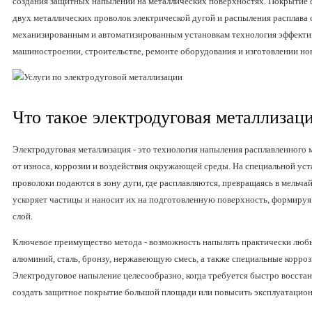
создания защитных напылений на металлических поверхностях. Покрытие 
двух металлических проволок электрической дугой и распыления расплава 
механизированным и автоматизированным установкам технология эффекти
машиностроении, строительстве, ремонте оборудования и изготовлении но
Что такое электродуговая металлизац
Электродуговая металлизация - это технология напыления расплавленного 
от износа, коррозии и воздействия окружающей среды. На специальной уст
проволоки подаются в зону дуги, где расплавляются, превращаясь в мельча
ускоряет частицы и наносит их на подготовленную поверхность, формиру
слой.
Ключевое преимущество метода - возможность напылять практически любы
алюминий, сталь, бронзу, нержавеющую смесь, а также специальные корро
Электродуговое напыление целесообразно, когда требуется быстро восста
создать защитное покрытие большой площади или повысить эксплуатацион