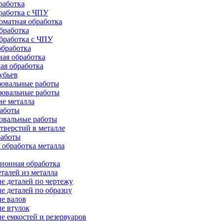
работка
работка с ЧПУ
оматная обработка
бработка
бработка c ЧПУ
бработка
ая обработка
ая обработка
убьев
овальные работы
овальные работы
е металла
работы
овальные работы
тверстий в металле
работы
 обработка металла
ионная обработка
талей из металла
е деталей по чертежу
е деталей по образцу
е валов
е втулок
е емкостей и резервуаров