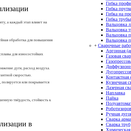
Гибка проф
ллизации
Гибка прутк
Гибка на пр
Гибка трубы
ту, а каждый этап влияет на
Вальцовка л
Вальцовка 
Вальцовка 
Вальцовка п
уйная обработка для повышения
+
Сварочные раб
Аргонная (а
 сплавы для износостойких
Газовая сва
Газопрессов
Диффузионн
яжение дуги, расход воздуха.
Дугопрессов
тантной скоростью.
Контактная 
Кузнечная с
 полируется или покрывается
Лазерная св
Наплавка
Пайка
шенную твёрдость, стойкость к
Полуавтомат
Роботизиров
Ручная дуго
Сварка арм
лизации в
Сварка труб
Химическая 