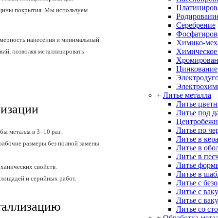
Платиниров
лщины покрытия. Мы используем
Родировани
Серебрение
Фосфатиров
омерность нанесения и минимальный
Химико-меха
Химическое
вий, позволяя металлизировать
Хромирован
Цинкование
Электродуго
Электрохим
+
Литье металла
Литье цветн
лизации
Литье под д
Центробежн
Литье по че
ы металла в 3–10 раз.
Литье в кер
рабочие размеры без полной замены
Литье в об
Литье в пес
Литье форм
ханических свойств.
Литье в ша
лощадей и серийных работ.
Литье с без
Литье с вак
Литье с вак
таллизацию
Литье со ст
+
Обработка мета