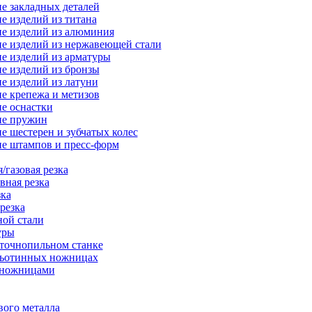
е закладных деталей
е изделий из титана
е изделий из алюминия
е изделий из нержавеющей стали
е изделий из арматуры
е изделий из бронзы
е изделий из латуни
е крепежа и метизов
е оснастки
ие пружин
е шестерен и зубчатых колес
е штампов и пресс-форм
/газовая резка
вная резка
зка
резка
ной стали
уры
нточнопильном станке
льотинных ножницах
-ножницами
вого металла