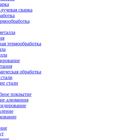
арка
лучевая сварка
работка
ермообработка
металла
ия
ая термообработка
лла
лла
тирование
тация
ическая обработка
 стали
ие стали
бное покрытие
ие алюминия
сидирование
вление
кование
ние
ут
ание