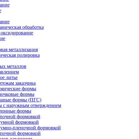
ание
е
ание
ническая обработка
 оксидирование
ие
вая металлизация
ическая полировка
ых металлов
авлением
ое литье
ртежам заказчика
амические формы
олочковые формы
чаные формы (ПГС)
ы с наружным отверждением
блонные формы
опочной формовкой
уумной формовкой
уумно-пленочной формовкой
опочной формовкой
ллов давлением