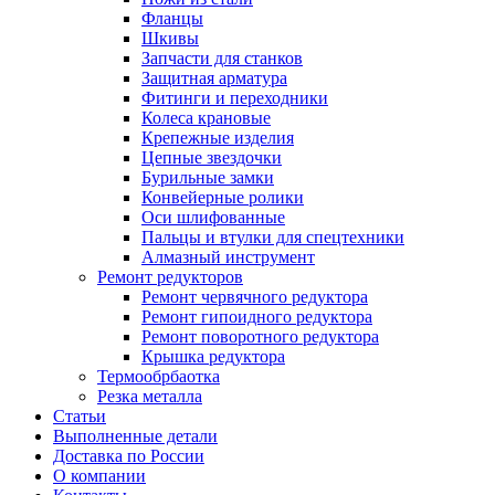
Фланцы
Шкивы
Запчасти для станков
Защитная арматура
Фитинги и переходники
Колеса крановые
Крепежные изделия
Цепные звездочки
Бурильные замки
Конвейерные ролики
Оси шлифованные
Пальцы и втулки для спецтехники
Алмазный инструмент
Ремонт редукторов
Ремонт червячного редуктора
Ремонт гипоидного редуктора
Ремонт поворотного редуктора
Крышка редуктора
Термообрбаотка
Резка металла
Статьи
Выполненные детали
Доставка по России
О компании