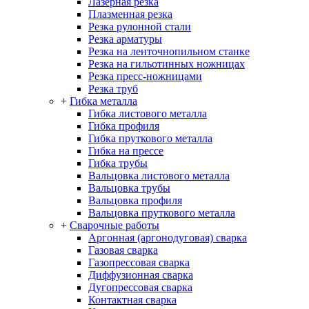
Лазерная резка
Плазменная резка
Резка рулонной стали
Резка арматуры
Резка на ленточнопильном станке
Резка на гильотинных ножницах
Резка пресс-ножницами
Резка труб
+
Гибка металла
Гибка листового металла
Гибка профиля
Гибка пруткового металла
Гибка на прессе
Гибка трубы
Вальцовка листового металла
Вальцовка трубы
Вальцовка профиля
Вальцовка пруткового металла
+
Сварочные работы
Аргонная (аргонодуговая) сварка
Газовая сварка
Газопрессовая сварка
Диффузионная сварка
Дугопрессовая сварка
Контактная сварка