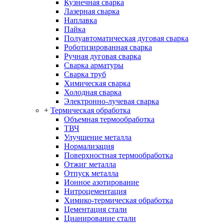
Кузнечная сварка
Лазерная сварка
Наплавка
Пайка
Полуавтоматическая дуговая сварка
Роботизированная сварка
Ручная дуговая сварка
Сварка арматуры
Сварка труб
Химическая сварка
Холодная сварка
Электронно-лучевая сварка
+
Термическая обработка
Объемная термообработка
ТВЧ
Улучшение металла
Нормализация
Поверхностная термообработка
Отжиг металла
Отпуск металла
Ионное азотирование
Нитроцементация
Химико-термическая обработка
Цементация стали
Цианирование стали