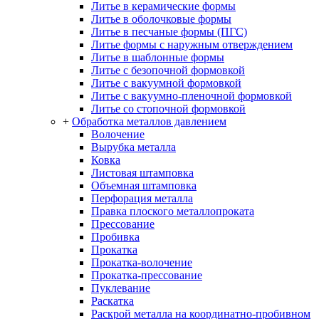
Литье в керамические формы
Литье в оболочковые формы
Литье в песчаные формы (ПГС)
Литье формы с наружным отверждением
Литье в шаблонные формы
Литье с безопочной формовкой
Литье с вакуумной формовкой
Литье с вакуумно-пленочной формовкой
Литье со стопочной формовкой
+
Обработка металлов давлением
Волочение
Вырубка металла
Ковка
Листовая штамповка
Объемная штамповка
Перфорация металла
Правка плоского металлопроката
Прессование
Пробивка
Прокатка
Прокатка-волочение
Прокатка-прессование
Пуклевание
Раскатка
Раскрой металла на координатно-пробивном