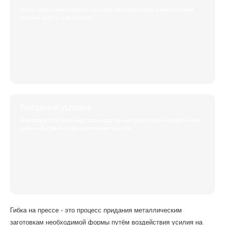
Наши операторы обладают высокой квалификацией и многолетним
опытом работы с металлом.
Выгодные условия
Благодаря собственному производству мы предлагаем конкурентные
цены и быстрые сроки выполнения заказов.
Гибка на прессе - это процесс придания металлическим
заготовкам необходимой формы путём воздействия усилия на