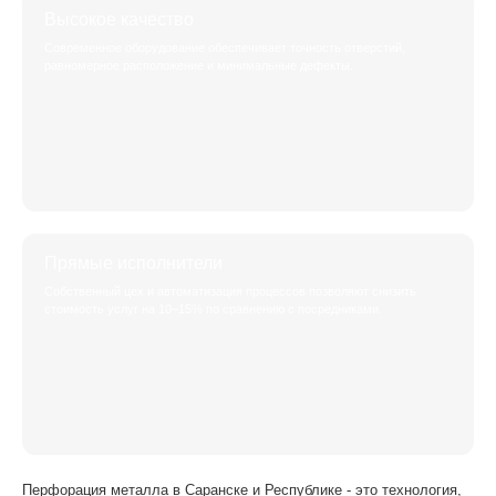
Высокое качество
Современное оборудование обеспечивает точность отверстий,
равномерное расположение и минимальные дефекты.
Прямые исполнители
Собственный цех и автоматизация процессов позволяют снизить
стоимость услуг на 10–15% по сравнению с посредниками.
Перфорация металла в Саранске и Республике - это технология,