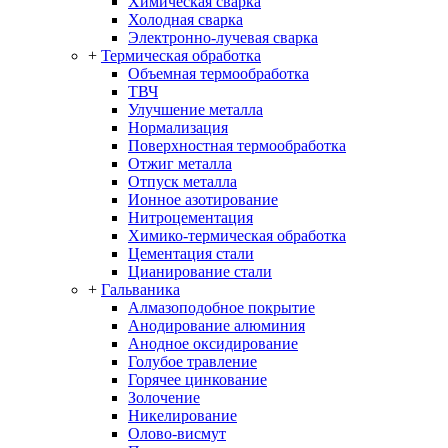
Химическая сварка
Холодная сварка
Электронно-лучевая сварка
+
Термическая обработка
Объемная термообработка
ТВЧ
Улучшение металла
Нормализация
Поверхностная термообработка
Отжиг металла
Отпуск металла
Ионное азотирование
Нитроцементация
Химико-термическая обработка
Цементация стали
Цианирование стали
+
Гальваника
Алмазоподобное покрытие
Анодирование алюминия
Анодное оксидирование
Голубое травление
Горячее цинкование
Золочение
Никелирование
Олово-висмут