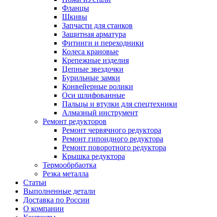
Фланцы
Шкивы
Запчасти для станков
Защитная арматура
Фитинги и переходники
Колеса крановые
Крепежные изделия
Цепные звездочки
Бурильные замки
Конвейерные ролики
Оси шлифованные
Пальцы и втулки для спецтехники
Алмазный инструмент
Ремонт редукторов
Ремонт червячного редуктора
Ремонт гипоидного редуктора
Ремонт поворотного редуктора
Крышка редуктора
Термообрбаотка
Резка металла
Статьи
Выполненные детали
Доставка по России
О компании