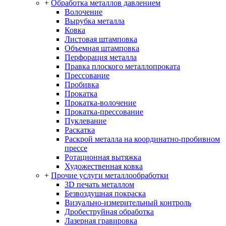
+
Обработка металлов давлением
Волочение
Вырубка металла
Ковка
Листовая штамповка
Объемная штамповка
Перфорация металла
Правка плоского металлопроката
Прессование
Пробивка
Прокатка
Прокатка-волочение
Прокатка-прессование
Пуклевание
Раскатка
Раскрой металла на координатно-пробивном
прессе
Ротационная вытяжка
Художественная ковка
+
Прочие услуги металлообработки
3D печать металлом
Безвоздушная покраска
Визуально-измерительный контроль
Дробеструйная обработка
Лазерная гравировка