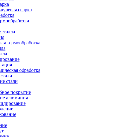
арка
лучевая сварка
работка
ермообработка
металла
ия
ая термообработка
лла
лла
тирование
тация
ическая обработка
 стали
ие стали
бное покрытие
ие алюминия
сидирование
вление
кование
ние
ут
ание