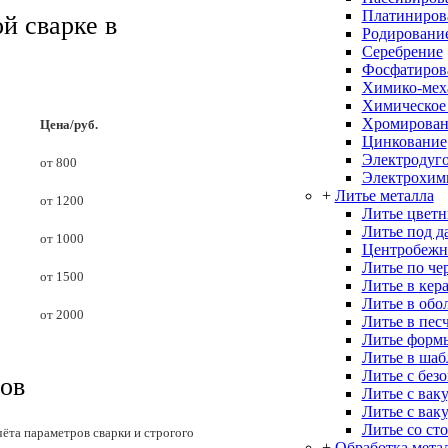
Платиниров
й сварке в
Родировани
Серебрение
Фосфатиров
Химико-меха
Химическое
Хромирован
Цена/руб.
Цинкование
Электродуго
от 800
Электрохим
+
Литье металла
от 1200
Литье цветн
Литье под д
от 1000
Центробежн
Литье по че
от 1500
Литье в кер
Литье в об
от 2000
Литье в пес
Литье форм
Литье в ша
Литье с без
ов
Литье с вак
Литье с вак
Литье со ст
ёта параметров сварки и строгого
+
Обработка мета