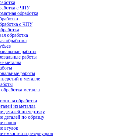
работка
работка с ЧПУ
оматная обработка
бработка
бработка c ЧПУ
бработка
ая обработка
ая обработка
убьев
овальные работы
овальные работы
е металла
работы
овальные работы
тверстий в металле
работы
 обработка металла
ионная обработка
талей из металла
е деталей по чертежу
е деталей по образцу
е валов
е втулок
е емкостей и резервуаров