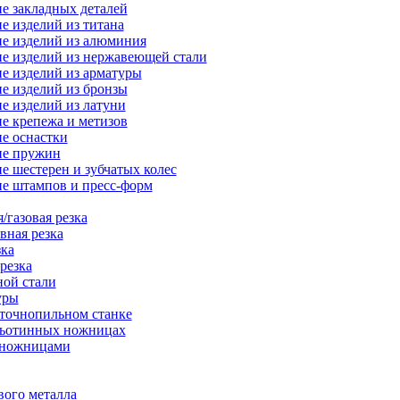
е закладных деталей
е изделий из титана
е изделий из алюминия
е изделий из нержавеющей стали
е изделий из арматуры
е изделий из бронзы
е изделий из латуни
е крепежа и метизов
е оснастки
ие пружин
е шестерен и зубчатых колес
е штампов и пресс-форм
/газовая резка
вная резка
зка
резка
ной стали
уры
нточнопильном станке
льотинных ножницах
-ножницами
вого металла