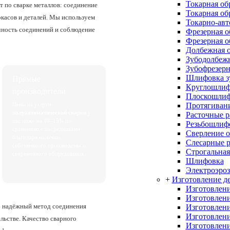
Токарная об
 по сварке металлов: соединение
Токарная об
ркасов и деталей. Мы используем
Токарно-авт
чность соединений и соблюдение
Фрезерная о
Фрезерная о
Долбежная о
Зубодолбежн
Зубофрезерн
Шлифовка з
Прямые
Круглошлиф
производители
Плоскошлиф
Протягивани
Цены на услуги
полуавтоматической сварки
у
Расточные 
нас ниже на 10–15% по
Резьбошлиф
сравнению с посредниками
Сверление о
благодаря наличию
Слесарные 
собственного производства и
Строгальная
современного оборудования.
Шлифовка
Электроэроз
+
Изготовление де
Изготовлени
Изготовлени
то надёжный метод соединения
Изготовлени
Изготовлени
ьстве. Качество сварного
Изготовлени