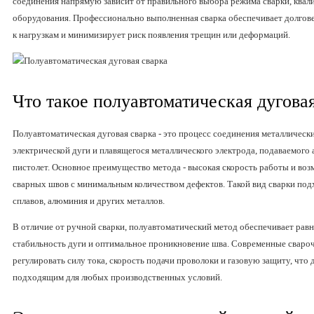
соединения напрямую зависит от правильного выбора режима сварки, квал
оборудования. Профессионально выполненная сварка обеспечивает долгов
к нагрузкам и минимизирует риск появления трещин или деформаций.
Что такое полуавтоматическая дугова
Полуавтоматическая дуговая сварка - это процесс соединения металлическ
электрической дуги и плавящегося металлического электрода, подаваемого
пистолет. Основное преимущество метода - высокая скорость работы и во
сварных швов с минимальным количеством дефектов. Такой вид сварки под
сплавов, алюминия и других металлов.
В отличие от ручной сварки, полуавтоматический метод обеспечивает равн
стабильность дуги и оптимальное проникновение шва. Современные сваро
регулировать силу тока, скорость подачи проволоки и газовую защиту, что 
подходящим для любых производственных условий.