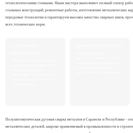
технологическими станками. Наши мастера выполняют полный спектр работ
стальных конструкций, ремонтные работы, изготовление металлических ка
передовые технологии и гарантируем высокое качество сварных швов, про
всех технических норм.
Собственное
Качество и надёжность
производство
Мы предоставляем
высококачественные услуги по
Обратитесь к нам за услугами по
сварке металлов
, обеспечивая
полуавтоматической дуговой
прочность и долговечность
сварке в Саранске и
каждого сварного соединения.
Республике
- мы выполняем
работы напрямую со своего цеха
без посредников.
Полуавтоматическая дуговая сварка металлов в Саранске и Республике - э
металлических деталей, широко применяемый в промышленности и строител