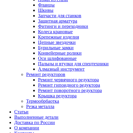
Фланцы
Шкивы
Запчасти для станков
Защитная арматура
Фитинги и переходники
Колеса крановые
Крепежные изделия
Цепные звездочки
Бурильные замки
Конвейерные ролики
Оси шлифованные
Пальцы и втулки для спецтехники
Алмазный инструмент
Ремонт редукторов
Ремонт червячного редуктора
Ремонт гипоидного редуктора
Ремонт поворотного редуктора
Крышка редуктора
Термообрбаотка
Резка металла
Статьи
Выполненные детали
Доставка по России
О компании