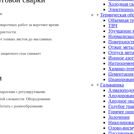
Холодная св
Электронно-
и:
+
Термическая об
Объемная т
арочных работ за короткое время.
ТВЧ
Улучшение 
ристости.
Нормализац
от тонких листов до массивных
Поверхностн
Отжиг мета
Отпуск мета
защитного газа снижает
Ионное азо
Нитроцемен
Химико-терм
Цементация
и
Цианирован
+
Гальваника
Алмазоподо
паратами с регулируемыми
Анодирован
юбой сложности. Оборудование
Анодное ок
Голубое тра
аботать с разнообразными
Горячее цин
Золочение
Никелирова
Олово-висм
Пассивиров