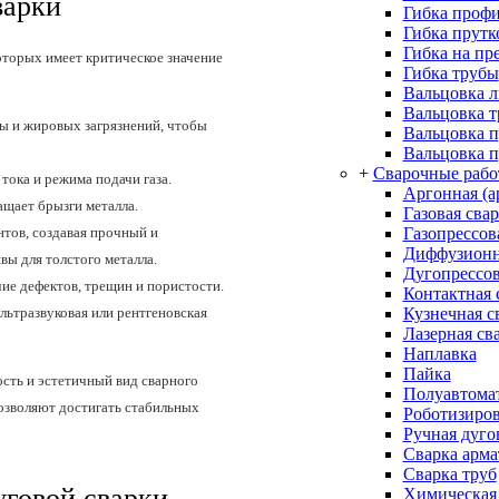
варки
Гибка проф
Гибка прутк
Гибка на пр
оторых имеет критическое значение
Гибка трубы
Вальцовка л
Вальцовка 
ы и жировых загрязнений, чтобы
Вальцовка 
Вальцовка п
+
Сварочные раб
тока и режима подачи газа.
Аргонная (а
ащает брызги металла.
Газовая сва
Газопрессов
тов, создавая прочный и
Диффузионн
ы для толстого металла.
Дугопрессов
ие дефектов, трещин и пористости.
Контактная 
Кузнечная с
льтразвуковая или рентгеновская
Лазерная св
Наплавка
Пайка
ость и эстетичный вид сварного
Полуавтомат
озволяют достигать стабильных
Роботизиров
Ручная дуго
Сварка арм
Сварка труб
говой сварки
Химическая 