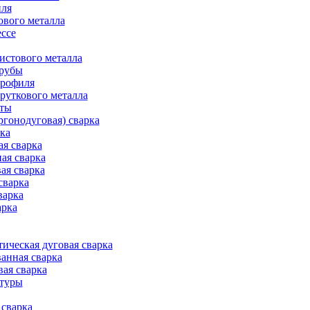
иля
ового металла
ессе
истового металла
трубы
профиля
руткового металла
оты
ргонодуговая) сварка
рка
ая сварка
ая сварка
ая сварка
сварка
варка
арка
ическая дуговая сварка
анная сварка
вая сварка
атуры
сварка