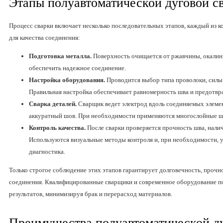
Этапы полуавтоматической дуговой с
Процесс сварки включает несколько последовательных этапов, каждый из к
для качества соединения:
Подготовка металла.
Поверхность очищается от ржавчины, окалин
обеспечить надежное соединение.
Настройка оборудования.
Проводится выбор типа проволоки, силы 
Правильная настройка обеспечивает равномерность шва и предотвр
Сварка деталей.
Сварщик ведет электрод вдоль соединяемых элемен
аккуратный шов. При необходимости применяются многослойные шв
Контроль качества.
После сварки проверяется прочность шва, налич
Используются визуальные методы контроля и, при необходимости, у
диагностика.
Только строгое соблюдение этих этапов гарантирует долговечность, прочн
соединения. Квалифицированные сварщики и современное оборудование п
результатов, минимизируя брак и перерасход материалов.
Преимущества полуавтоматической ду