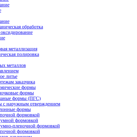
ание
е
ание
ническая обработка
 оксидирование
ие
вая металлизация
ическая полировка
ых металлов
авлением
ое литье
ртежам заказчика
амические формы
олочковые формы
чаные формы (ПГС)
ы с наружным отверждением
блонные формы
опочной формовкой
уумной формовкой
уумно-пленочной формовкой
опочной формовкой
ллов давлением