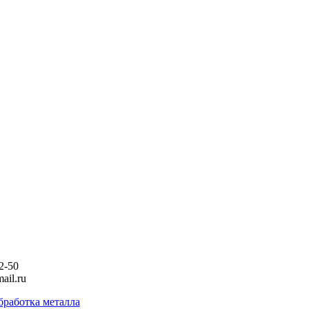
2-50
ail.ru
бработка металла