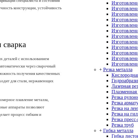
ификации специалиста и состояния
Изготовлени
ечность конструкции, устойчивость
Изготовлени
Изготовлени
Изготовлени
Изготовлени
Изготовлени
Изготовлени
Изготовлени
я сварка
Изготовлени
Изготовлен
Изготовлени
их деталей с использованием
Изготовлени
 автоматически через сварочный
+
Резка металла
зможность получения качественных
Кислородная
Гидроабрази
ходит для стали, нержавеющих
Лазерная ре
Плазменная 
Резка рулон
омерное плавление металла,
Резка армат
чные аппараты позволяют
Резка на ле
Резка на ги
делает процесс гибким и
Резка пресс
Резка труб
+
Гибка металла
Гибка листо