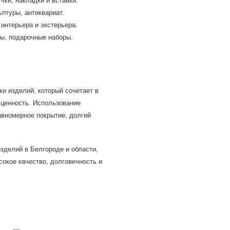
ки, накладки и вставки.
ьптуры, антиквариат.
интерьера и экстерьера.
ры, подарочные наборы.
ки изделий, который сочетает в
 ценность. Использование
авномерное покрытие, долгий
зделий в Белгороде и области,
окое качество, долговечность и