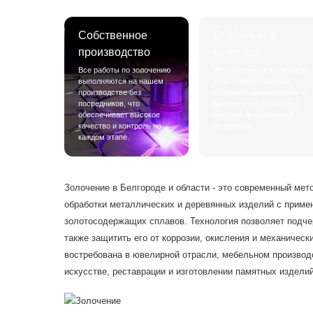
Собственное
Стабильное
производство
качество
Все работы по золочению
Используемые технологии
выполняются на нашем
золочения позволяют
производстве без
создавать равномерное и
посредников, что
долговечное покрытие с
обеспечивает высокое
высокой декоративной
качество и контроль на
ценностью.
каждом этапе.
Золочение в Белгороде и области - это современный мет
обработки металлических и деревянных изделий с приме
золотосодержащих сплавов. Технология позволяет подчер
также защитить его от коррозии, окисления и механическ
востребована в ювелирной отрасли, мебельном производ
искусстве, реставрации и изготовлении памятных изделий