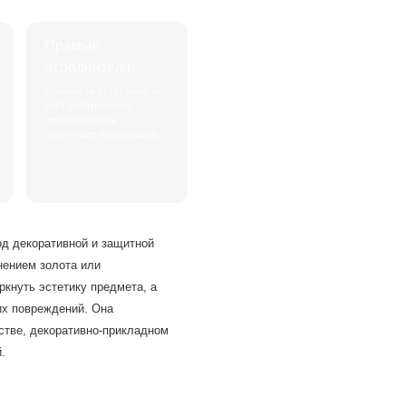
Прямые
исполнители
Стоимость услуг ниже за
счёт собственного
производства и
отсутствия посредников.
од декоративной и защитной
нением золота или
кнуть эстетику предмета, а
их повреждений. Она
стве, декоративно-прикладном
.