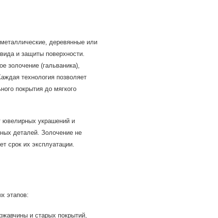
а металлические, деревянные или
вида и защиты поверхности.
е золочение (гальваника),
Каждая технология позволяет
ного покрытия до мягкого
т ювелирных украшений и
рных деталей. Золочение не
ет срок их эксплуатации.
х этапов:
 ржавчины и старых покрытий,