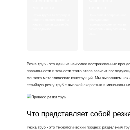
Собственные
Качество и
мощности
точность
Резка труб в Белгороде и
Применяем современное
области выполняется на
оборудование,
нашем производстве без
гарантирующее точность
посредников.
размеров и аккуратность
реза.
Резка труб - это один из наиболее востребованных проце
правильности и точности этого этапа зависит последующе
монтажа металлических конструкций. Мы выполняем как е
серийную резку труб с высокой скоростью и минимальны
Что представляет собой резк
Резка труб - это технологический процесс разделения тру