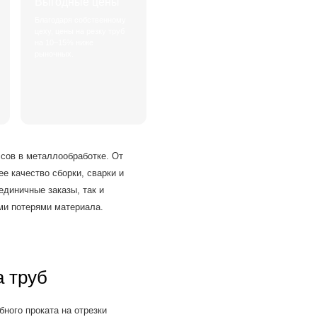
Выгодные цены
Благодаря собственному
цеху, цены на резку труб
на 10–15% ниже
рыночных.
ссов в металлообработке. От
е качество сборки, сварки и
диничные заказы, так и
ми потерями материала.
а труб
бного проката на отрезки