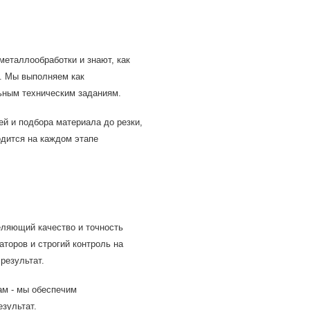
еталлообработки и знают, как
а. Мы выполняем как
льным техническим заданиям.
ей и подбора материала до резки,
одится на каждом этапе
еляющий качество и точность
торов и строгий контроль на
результат.
ам - мы обеспечим
зультат.