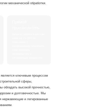
огии механической обработки.
Прямой
производитель
Цены на крепёж и метизы
ниже на 10–15% по
сравнению с
посредниками, благодаря
собственному
производству и
оптимизации процессов.
ти является ключевым процессом
строительной сферы,
ны обладать высокой прочностью,
оррозии и долговечностью. Мы
ая нержавеющие и легированные
ованиям.