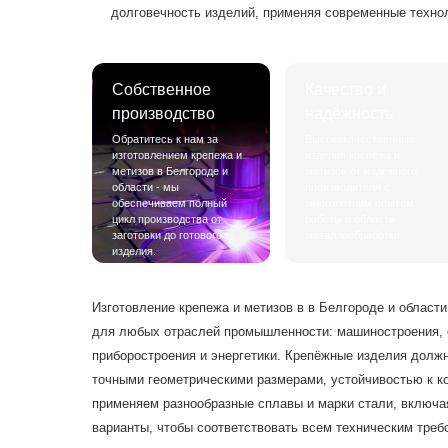
долговечность изделий, применяя современные технол
Собственное
Качество и
производство
надёжность
Обратитесь к нам за
Высококачественные
изготовлением крепежа и
изделия крепежа и
метизов в Белгороде и
метизов от надёжного
области - мы
производителя с
обеспечиваем полный
многолетним опытом
цикл производства от
работы в области
заготовки до готового
металлообработки.
изделия.
Изготовление крепежа и метизов в в Белгороде и облас
для любых отраслей промышленности: машиностроения, 
приборостроения и энергетики. Крепёжные изделия долж
точными геометрическими размерами, устойчивостью к к
применяем разнообразные сплавы и марки стали, включ
варианты, чтобы соответствовать всем техническим треб