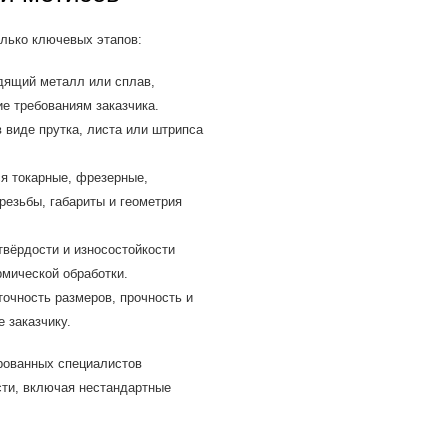
олько ключевых этапов:
дящий металл или сплав,
ие требованиям заказчика.
 виде прутка, листа или штрипса
я токарные, фрезерные,
езьбы, габариты и геометрия
вёрдости и износостойкости
рмической обработки.
очность размеров, прочность и
е заказчику.
рованных специалистов
сти, включая нестандартные