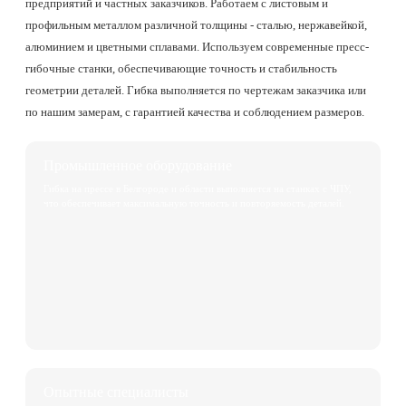
предприятий и частных заказчиков. Работаем с листовым и
профильным металлом различной толщины - сталью, нержавейкой,
алюминием и цветными сплавами. Используем современные пресс-
гибочные станки, обеспечивающие точность и стабильность
геометрии деталей. Гибка выполняется по чертежам заказчика или
по нашим замерам, с гарантией качества и соблюдением размеров.
Промышленное оборудование
Гибка на прессе в Белгороде и области выполняется на станках с ЧПУ,
что обеспечивает максимальную точность и повторяемость деталей.
Опытные специалисты