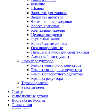
Фланцы
Шкивы
Запчасти для станков
Защитная арматура
Фитинги и переходники
Колеса крановые
Крепежные изделия
Цепные звездочки
Бурильные замки
Конвейерные ролики
Оси шлифованные
Пальцы и втулки для спецтехники
Алмазный инструмент
Ремонт редукторов
Ремонт червячного редуктора
Ремонт гипоидного редуктора
Ремонт поворотного редуктора
Крышка редуктора
Термообрбаотка
Резка металла
Статьи
Выполненные детали
Доставка по России
О компании