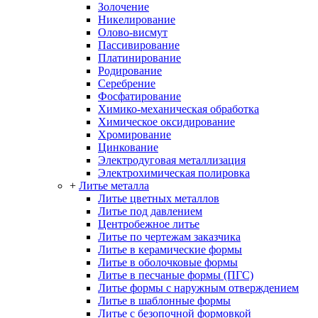
Золочение
Никелирование
Олово-висмут
Пассивирование
Платинирование
Родирование
Серебрение
Фосфатирование
Химико-механическая обработка
Химическое оксидирование
Хромирование
Цинкование
Электродуговая металлизация
Электрохимическая полировка
+
Литье металла
Литье цветных металлов
Литье под давлением
Центробежное литье
Литье по чертежам заказчика
Литье в керамические формы
Литье в оболочковые формы
Литье в песчаные формы (ПГС)
Литье формы с наружным отверждением
Литье в шаблонные формы
Литье с безопочной формовкой