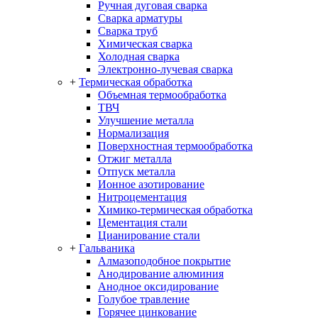
Ручная дуговая сварка
Сварка арматуры
Сварка труб
Химическая сварка
Холодная сварка
Электронно-лучевая сварка
+
Термическая обработка
Объемная термообработка
ТВЧ
Улучшение металла
Нормализация
Поверхностная термообработка
Отжиг металла
Отпуск металла
Ионное азотирование
Нитроцементация
Химико-термическая обработка
Цементация стали
Цианирование стали
+
Гальваника
Алмазоподобное покрытие
Анодирование алюминия
Анодное оксидирование
Голубое травление
Горячее цинкование