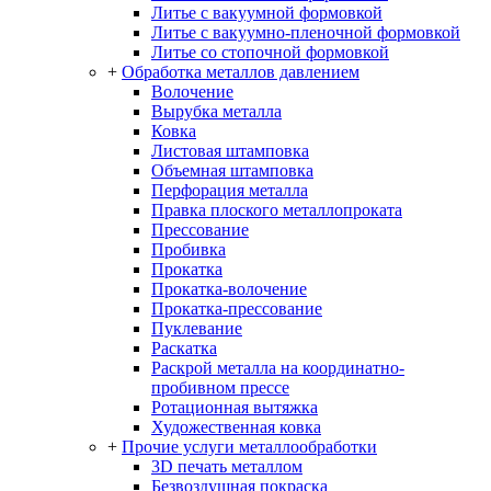
Литье с вакуумной формовкой
Литье с вакуумно-пленочной формовкой
Литье со стопочной формовкой
+
Обработка металлов давлением
Волочение
Вырубка металла
Ковка
Листовая штамповка
Объемная штамповка
Перфорация металла
Правка плоского металлопроката
Прессование
Пробивка
Прокатка
Прокатка-волочение
Прокатка-прессование
Пуклевание
Раскатка
Раскрой металла на координатно-
пробивном прессе
Ротационная вытяжка
Художественная ковка
+
Прочие услуги металлообработки
3D печать металлом
Безвоздушная покраска