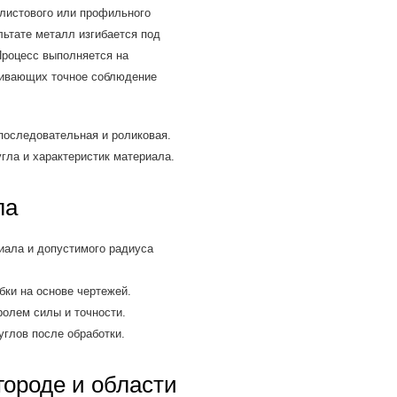
листового или профильного
ьтате металл изгибается под
Процесс выполняется на
чивающих точное соблюдение
последовательная и роликовая.
гла и характеристик материала.
ла
ала и допустимого радиуса
бки на основе чертежей.
олем силы и точности.
углов после обработки.
городе и области