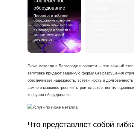
Современное
Индивидуальный
оборудование
подход
Прессовое и гибочное
Выполняем гибку по
оборудование позволяет
чертежам заказчика, с
выполнять гибке металла
учётом особенностей
в Белгороде и области с
материала и конструкции
точностью до долей
изделия.
миллиметра.
Гибка металла в Белгороде и области — это важный этап
заготовке придают заданную форму без разрушения струк
обеспечивает надёжность, эстетичность и долговечность 
важно в машиностроении, строительстве, вентиляционны
корпусов оборудования.
Что представляет собой гибк