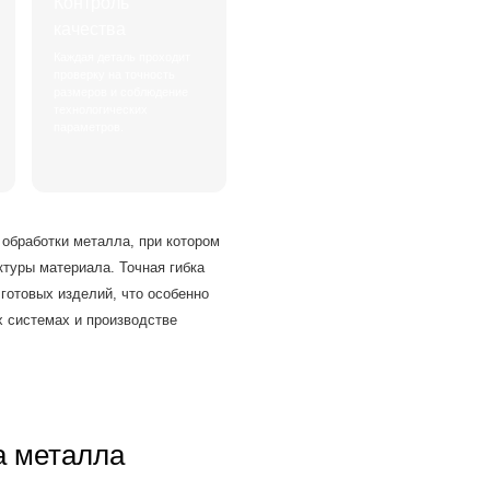
Контроль
качества
Каждая деталь проходит
проверку на точность
размеров и соблюдение
технологических
параметров.
 обработки металла, при котором
туры материала. Точная гибка
готовых изделий, что особенно
х системах и производстве
а металла