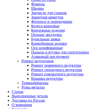
Фланцы
Шкивы
Запчасти для станков
Защитная арматура
Фитинги и переходники
Колеса крановые
Крепежные изделия
Цепные звездочки
Бурильные замки
Конвейерные ролики
Оси шлифованные
Пальцы и втулки для спецтехники
Алмазный инструмент
Ремонт редукторов
Ремонт червячного редуктора
Ремонт гипоидного редуктора
Ремонт поворотного редуктора
Крышка редуктора
Термообрбаотка
Резка металла
Статьи
Выполненные детали
Доставка по России
О компании