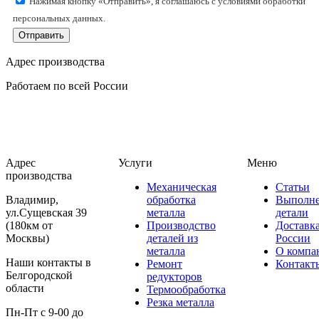
Нажимая кнопку «Отправить», я соглашаюсь с условиями обработки
персональных данных.
Отправить
Адрес производства
Работаем по всей России
Адрес
Услуги
Меню
производства
Механическая
Статьи
Владимир,
обработка
Выполн
ул.Сущевская 39
металла
детали
(180км от
Производство
Доставк
Москвы)
деталей из
России
металла
О компа
Наши контакты в
Ремонт
Контакт
Белгородской
редукторов
области
Термообработка
Резка металла
Пн-Пт с 9-00 до