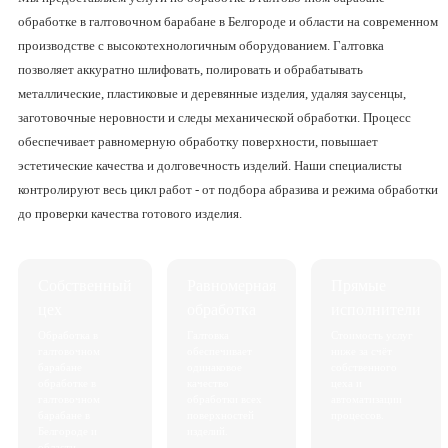
обработке в галтовочном барабане в Белгороде и области на современном
производстве с высокотехнологичным оборудованием. Галтовка
позволяет аккуратно шлифовать, полировать и обрабатывать
металлические, пластиковые и деревянные изделия, удаляя заусенцы,
заготовочные неровности и следы механической обработки. Процесс
обеспечивает равномерную обработку поверхности, повышает
эстетические качества и долговечность изделий. Наши специалисты
контролируют весь цикл работ - от подбора абразива и режима обработки
до проверки качества готового изделия.
Собственный
Равномерная
Прямые
цех
обработка
исполнители
Обработка в
Галтовка
Стоимость услуг
галтовочном
обеспечивает
ниже за счёт
барабане
одинаковое
собственного
обработке в
качество
цеха и
галтовочном
обработки всех
автоматизации
барабане в
поверхностей
процессов.
Белгороде и
изделий.
области