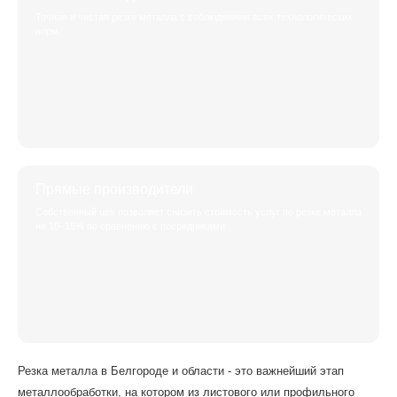
Точная и чистая резке металла с соблюдением всех технологических
норм.
Прямые производители
Собственный цех позволяет снизить стоимость услуг по резке металла
на 10–15% по сравнению с посредниками
Резка металла в Белгороде и области - это важнейший этап
металлообработки, на котором из листового или профильного