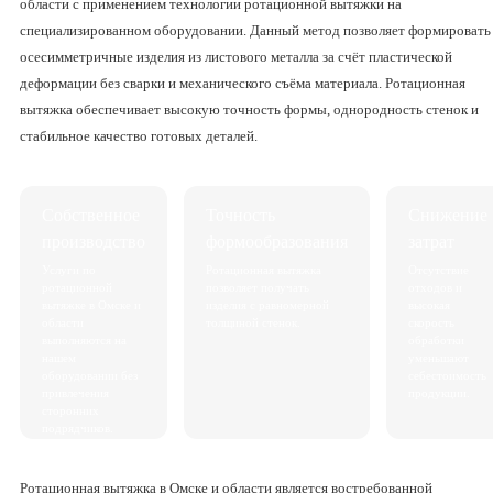
области с применением технологии ротационной вытяжки на
специализированном оборудовании. Данный метод позволяет формировать
осесимметричные изделия из листового металла за счёт пластической
деформации без сварки и механического съёма материала. Ротационная
вытяжка обеспечивает высокую точность формы, однородность стенок и
стабильное качество готовых деталей.
Собственное
Точность
Снижение
производство
формообразования
затрат
Услуги по
Ротационная вытяжка
Отсутствие
ротационной
позволяет получать
отходов и
вытяжке в Омске и
изделия с равномерной
высокая
области
толщиной стенок.
скорость
выполняются на
обработки
нашем
уменьшают
оборудовании без
себестоимость
привлечения
продукции.
сторонних
подрядчиков.
Ротационная вытяжка в Омске и области является востребованной