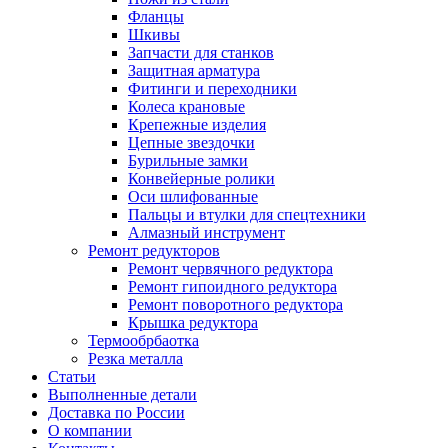
Фланцы
Шкивы
Запчасти для станков
Защитная арматура
Фитинги и переходники
Колеса крановые
Крепежные изделия
Цепные звездочки
Бурильные замки
Конвейерные ролики
Оси шлифованные
Пальцы и втулки для спецтехники
Алмазный инструмент
Ремонт редукторов
Ремонт червячного редуктора
Ремонт гипоидного редуктора
Ремонт поворотного редуктора
Крышка редуктора
Термообрбаотка
Резка металла
Статьи
Выполненные детали
Доставка по России
О компании