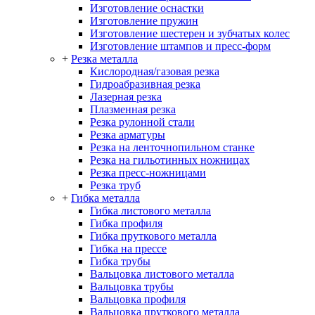
Изготовление оснастки
Изготовление пружин
Изготовление шестерен и зубчатых колес
Изготовление штампов и пресс-форм
+
Резка металла
Кислородная/газовая резка
Гидроабразивная резка
Лазерная резка
Плазменная резка
Резка рулонной стали
Резка арматуры
Резка на ленточнопильном станке
Резка на гильотинных ножницах
Резка пресс-ножницами
Резка труб
+
Гибка металла
Гибка листового металла
Гибка профиля
Гибка пруткового металла
Гибка на прессе
Гибка трубы
Вальцовка листового металла
Вальцовка трубы
Вальцовка профиля
Вальцовка пруткового металла