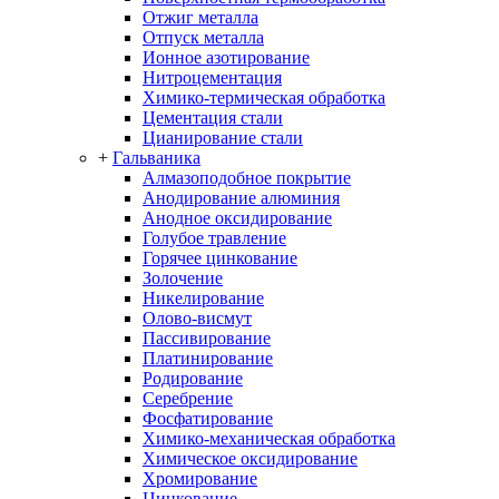
Отжиг металла
Отпуск металла
Ионное азотирование
Нитроцементация
Химико-термическая обработка
Цементация стали
Цианирование стали
+
Гальваника
Алмазоподобное покрытие
Анодирование алюминия
Анодное оксидирование
Голубое травление
Горячее цинкование
Золочение
Никелирование
Олово-висмут
Пассивирование
Платинирование
Родирование
Серебрение
Фосфатирование
Химико-механическая обработка
Химическое оксидирование
Хромирование
Цинкование