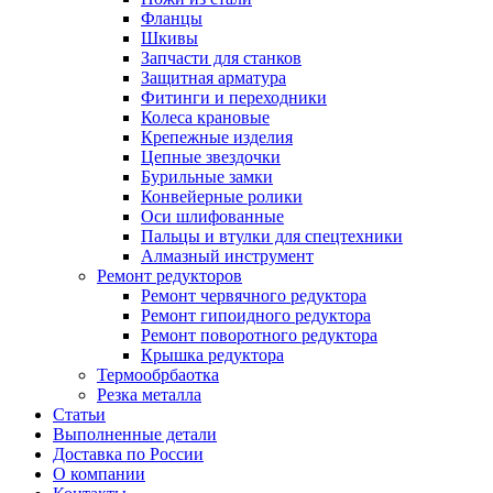
Фланцы
Шкивы
Запчасти для станков
Защитная арматура
Фитинги и переходники
Колеса крановые
Крепежные изделия
Цепные звездочки
Бурильные замки
Конвейерные ролики
Оси шлифованные
Пальцы и втулки для спецтехники
Алмазный инструмент
Ремонт редукторов
Ремонт червячного редуктора
Ремонт гипоидного редуктора
Ремонт поворотного редуктора
Крышка редуктора
Термообрбаотка
Резка металла
Статьи
Выполненные детали
Доставка по России
О компании