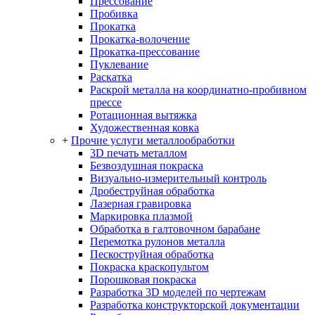
Прессование
Пробивка
Прокатка
Прокатка-волочение
Прокатка-прессование
Пуклевание
Раскатка
Раскрой металла на координатно-пробивном
прессе
Ротационная вытяжка
Художественная ковка
+
Прочие услуги металлообработки
3D печать металлом
Безвоздушная покраска
Визуально-измерительный контроль
Дробеструйная обработка
Лазерная гравировка
Маркировка плазмой
Обработка в галтовочном барабане
Перемотка рулонов металла
Пескоструйная обработка
Покраска краскопультом
Порошковая покраска
Разработка 3D моделей по чертежам
Разработка конструкторской документации