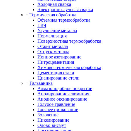
Холодная сварка
Электронно-лучевая сварка
+
Термическая обработка
Объемная термообработка
ТВЧ
Улучшение металла
Нормализация
Поверхностная термообработка
Отжиг металла
Отпуск металла
Ионное азотирование
Нитроцементация
Химико-термическая обработка
Цементация стали
Цианирование стали
+
Гальваника
Алмазоподобное покрытие
Анодирование алюминия
Анодное оксидирование
Голубое травление
Горячее цинкование
Золочение
Никелирование
Олово-висмут
Пассивирование