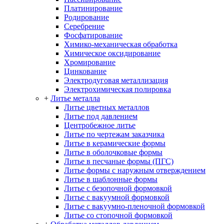
Платинирование
Родирование
Серебрение
Фосфатирование
Химико-механическая обработка
Химическое оксидирование
Хромирование
Цинкование
Электродуговая металлизация
Электрохимическая полировка
+
Литье металла
Литье цветных металлов
Литье под давлением
Центробежное литье
Литье по чертежам заказчика
Литье в керамические формы
Литье в оболочковые формы
Литье в песчаные формы (ПГС)
Литье формы с наружным отверждением
Литье в шаблонные формы
Литье с безопочной формовкой
Литье с вакуумной формовкой
Литье с вакуумно-пленочной формовкой
Литье со стопочной формовкой