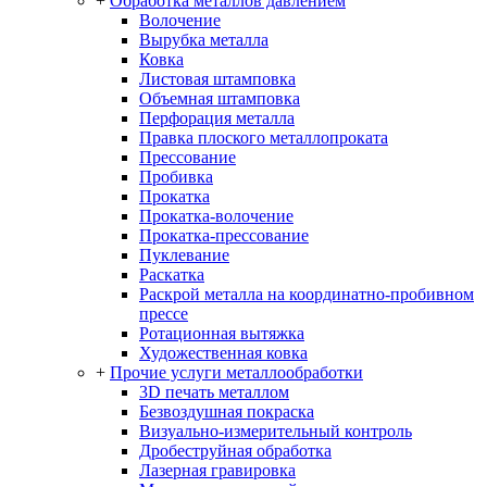
+
Обработка металлов давлением
Волочение
Вырубка металла
Ковка
Листовая штамповка
Объемная штамповка
Перфорация металла
Правка плоского металлопроката
Прессование
Пробивка
Прокатка
Прокатка-волочение
Прокатка-прессование
Пуклевание
Раскатка
Раскрой металла на координатно-пробивном
прессе
Ротационная вытяжка
Художественная ковка
+
Прочие услуги металлообработки
3D печать металлом
Безвоздушная покраска
Визуально-измерительный контроль
Дробеструйная обработка
Лазерная гравировка