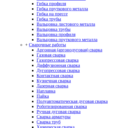
Гибка профиля
Гибка пруткового металла
Гибка на прессе
Гибка трубы
Вальцовка листового металла
Вальцовка трубы
Вальцовка профиля
Вальцовка пруткового металла
+
Сварочные работы
Аргонная (аргонодуговая) сварка
Газовая сварка
Газопрессовая сварка
Диффузионная сварка
Дугопрессовая сварка
Контактная сварка
Кузнечная сварка
Лазерная сварка
Наплавка
Пайка
Полуавтоматическая дуговая сварка
Роботизированная сварка
Ручная дуговая сварка
Сварка арматуры
Сварка труб
Химическая сварка