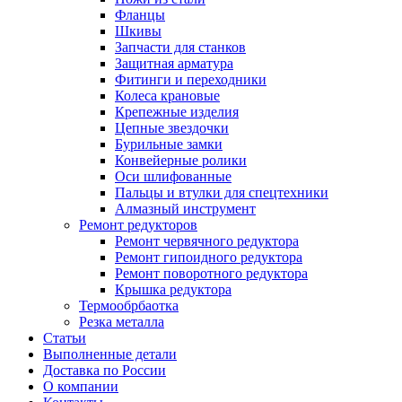
Фланцы
Шкивы
Запчасти для станков
Защитная арматура
Фитинги и переходники
Колеса крановые
Крепежные изделия
Цепные звездочки
Бурильные замки
Конвейерные ролики
Оси шлифованные
Пальцы и втулки для спецтехники
Алмазный инструмент
Ремонт редукторов
Ремонт червячного редуктора
Ремонт гипоидного редуктора
Ремонт поворотного редуктора
Крышка редуктора
Термообрбаотка
Резка металла
Статьи
Выполненные детали
Доставка по России
О компании