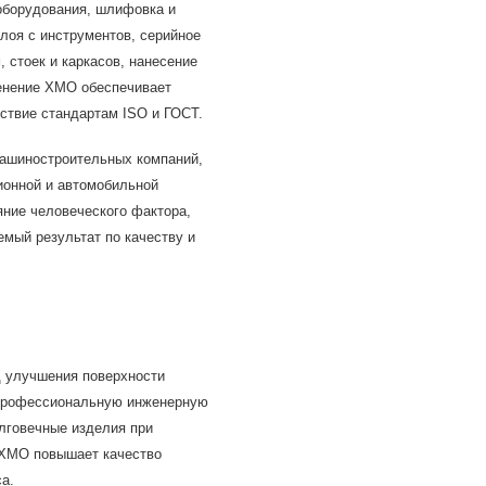
оборудования, шлифовка и
лоя с инструментов, серийное
 стоек и каркасов, нанесение
енение ХМО обеспечивает
ствие стандартам ISO и ГОСТ.
машиностроительных компаний,
ионной и автомобильной
ние человеческого фактора,
мый результат по качеству и
д улучшения поверхности
и профессиональную инженерную
олговечные изделия при
 ХМО повышает качество
а.