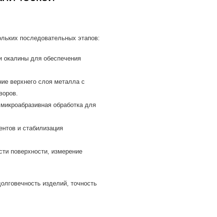
ольких последовательных этапов:
и окалины для обеспечения
ие верхнего слоя металла с
воров.
микроабразивная обработка для
ентов и стабилизация
сти поверхности, измерение
олговечность изделий, точность