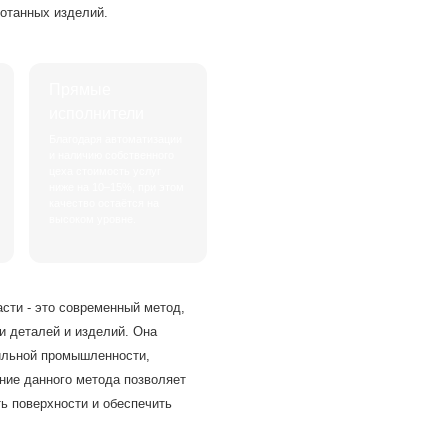
отанных изделий.
Прямые
исполнители
Благодаря автоматизации
и наличию собственного
цеха стоимость услуг
ниже на 10–15%, при этом
качество остаётся на
высоком уровне.
сти - это современный метод,
 деталей и изделий. Она
ильной промышленности,
ние данного метода позволяет
ть поверхности и обеспечить