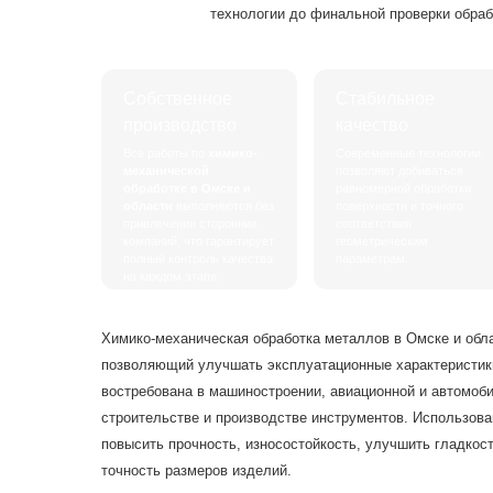
технологии до финальной проверки обраб
Собственное
Стабильное
производство
качество
Все работы по
химико-
Современные технологии
механической
позволяют добиваться
обработке в Омске и
равномерной обработки
области
выполняются без
поверхности и точного
привлечения сторонних
соответствия
компаний, что гарантирует
геометрическим
полный контроль качества
параметрам.
на каждом этапе.
Химико-механическая обработка металлов в Омске и обла
позволяющий улучшать эксплуатационные характеристики
востребована в машиностроении, авиационной и автомоб
строительстве и производстве инструментов. Использова
повысить прочность, износостойкость, улучшить гладкос
точность размеров изделий.