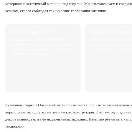
материала и эстетичный внешний вид изделий. Мы изготавливаем и соеди
эскизам, строго соблюдая технические требования заказчика.
Собственная кузня
Надёжность соедин
Заказывая услуги по кузнечной сварке в
Кузнечная сварка обеспечив
Омске и области, вы обращаетесь напрямую
прочность и долговечность 
к исполнителю - все работы выполняются в
счёт сплошной структуры ме
нашей кузне без посредников.
Кузнечная сварка в Омске и области применяется при изготовлении кованы
ворот, решёток и других металлических конструкций. Этот метод соединени
декоративных, так и в функциональных изделиях. Качество результата нап
технологии.