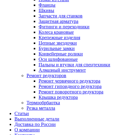
Фланцы
Шкивы
Запчасти для станков
Защитная арматура
Фитинги и переходники
Колеса крановые
Крепежные изделия
Цепные звездочки
Бурильные замки
Конвейерные ролики
Оси шлифованные
Пальцы и втулки для спецтехники
Алмазный инструмент
Ремонт редукторов
Ремонт червячного редуктора
Ремонт гипоидного редуктора
Ремонт поворотного редуктора
Крышка редуктора
Термообрбаотка
Резка металла
Статьи
Выполненные детали
Доставка по России
О компании