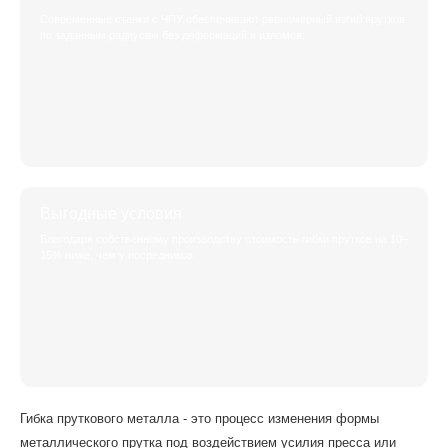
Современные станки с ЧПУ обеспечивают равномерный изгиб прутков
по заданным радиусам без деформаций и изломов.
Выгодные условия
Благодаря собственному производству стоимость гибки прутков на 10–
15% ниже, чем у посредников.
Гибка пруткового металла - это процесс изменения формы
металлического прутка под воздействием усилия пресса или