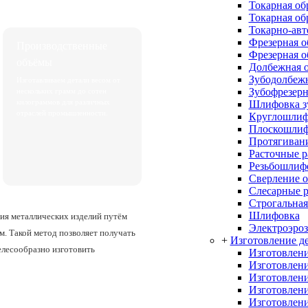
Токарная об
Токарная об
Токарно-авт
Фрезерная о
Производственные
Фрезерная о
объёмы
Долбежная о
Зубодолбежн
Изготавливаем детали весом от
Зубофрезерн
нескольких грамм до сотен
килограммов для различных
Шлифовка з
отраслей промышленности.
Круглошлиф
Плоскошлиф
Протягивани
Расточные 
Резьбошлиф
Сверление о
Слесарные 
Строгальная
Шлифовка
ния металлических изделий путём
Электроэроз
м. Такой метод позволяет получать
+
Изготовление де
елесообразно изготовить
Изготовлени
Изготовлени
Изготовлени
Изготовлени
Изготовлени