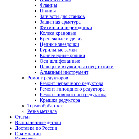
Фланцы
Шкивы
Запчасти для станков
Защитная арматура
Фитинги и переходники
Колеса крановые
Крепежные изделия
Цепные звездочки
Бурильные замки
Конвейерные ролики
Оси шлифованные
Пальцы и втулки для спецтехники
Алмазный инструмент
Ремонт редукторов
Ремонт червячного редуктора
Ремонт гипоидного редуктора
Ремонт поворотного редуктора
Крышка редуктора
Термообрбаотка
Резка металла
Статьи
Выполненные детали
Доставка по России
О компании