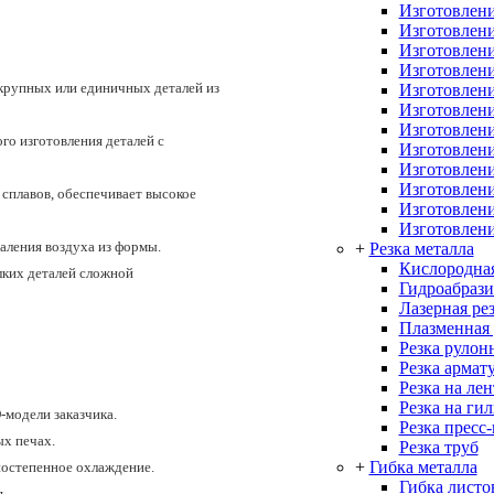
Изготовлени
Изготовлени
Изготовлени
Изготовлени
крупных или единичных деталей из
Изготовлени
Изготовлени
Изготовлени
го изготовления деталей с
Изготовлени
Изготовлени
Изготовлен
сплавов, обеспечивает высокое
Изготовлени
Изготовлени
аления воздуха из формы.
+
Резка металла
Кислородная
ких деталей сложной
Гидроабрази
Лазерная ре
Плазменная 
Резка рулон
Резка армат
Резка на ле
Резка на ги
модели заказчика.
Резка пресс
ых печах.
Резка труб
+
Гибка металла
постепенное охлаждение.
Гибка листо
я.