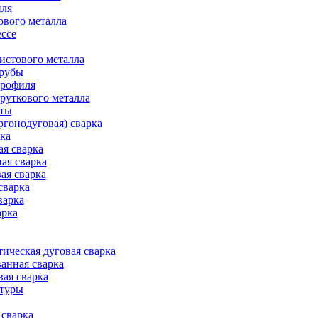
иля
ового металла
ессе
истового металла
трубы
профиля
руткового металла
оты
ргонодуговая) сварка
рка
ая сварка
ая сварка
ая сварка
сварка
варка
арка
ическая дуговая сварка
анная сварка
вая сварка
атуры
сварка