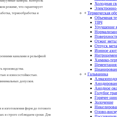
 вакуумные камеры. Контроль
Холодная св
ком режиме, что гарантирует
Электронно-
+
Термическая об
аботка, термообработка и
Объемная т
ТВЧ
Улучшение 
Нормализац
Поверхностн
Отжиг мета
Отпуск мета
Ионное азо
Нитроцемен
тренними каналами и рельефной
Химико-терм
Цементация
ь производства.
Цианирован
+
Гальваника
тью и износостойкостью.
Алмазоподо
минимальных допусков.
Анодирован
Анодное ок
Голубое тра
Горячее цин
Золочение
Никелирова
 и изготовления форм до готового
Олово-висм
пах и строго соблюдаем сроки. Для
Пассивиров