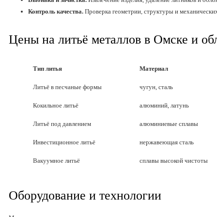
Контроль качества.
Проверка геометрии, структуры и механических
Цены на литьё металлов в Омске и об
Тип литья
Материал
Литьё в песчаные формы
чугун, сталь
Кокильное литьё
алюминий, латунь
Литьё под давлением
алюминиевые сплавы
Инвестиционное литьё
нержавеющая сталь
Вакуумное литьё
сплавы высокой чистоты
Оборудование и технологии