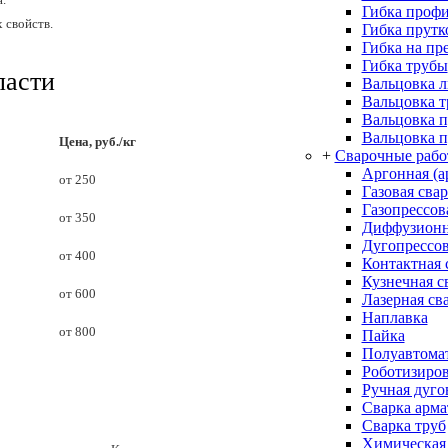
Гибка проф
 свойств.
Гибка прутк
Гибка на пр
Гибка трубы
ласти
Вальцовка л
Вальцовка 
Вальцовка 
Вальцовка п
Цена, руб./кг
+
Сварочные раб
Аргонная (а
от 250
Газовая сва
Газопрессов
от 350
Диффузионн
Дугопрессов
от 400
Контактная 
Кузнечная с
от 600
Лазерная св
Наплавка
от 800
Пайка
Полуавтомат
Роботизиров
Ручная дуго
Сварка арм
Сварка труб
Химическая 