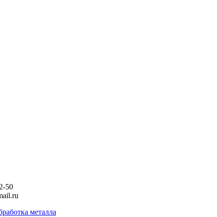
2-50
ail.ru
бработка металла