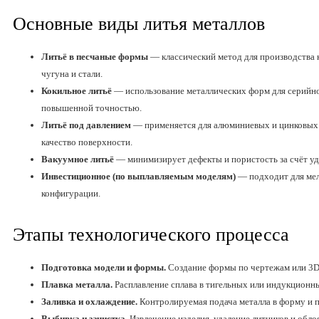
Основные виды литья металлов
Литьё в песчаные формы
— классический метод для производства 
чугуна и стали.
Кокильное литьё
— использование металлических форм для серийно
повышенной точностью.
Литьё под давлением
— применяется для алюминиевых и цинковых 
качество поверхности.
Вакуумное литьё
— минимизирует дефекты и пористость за счёт уд
Инвестиционное (по выплавляемым моделям)
— подходит для мел
конфигурации.
Этапы технологического процесса
Подготовка модели и формы.
Создание формы по чертежам или 3D-
Плавка металла.
Расплавление сплава в тигельных или индукционн
Заливка и охлаждение.
Контролируемая подача металла в форму и 
Выбивка и зачистка.
Извлечение изделия, удаление литников и обло