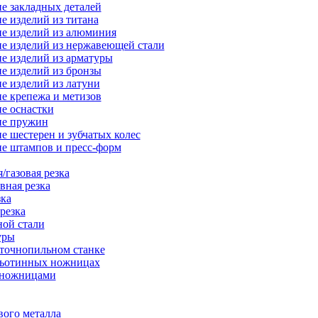
е закладных деталей
е изделий из титана
е изделий из алюминия
е изделий из нержавеющей стали
е изделий из арматуры
е изделий из бронзы
е изделий из латуни
е крепежа и метизов
е оснастки
ие пружин
е шестерен и зубчатых колес
е штампов и пресс-форм
/газовая резка
вная резка
зка
резка
ной стали
уры
нточнопильном станке
льотинных ножницах
-ножницами
вого металла