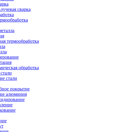
арка
лучевая сварка
работка
ермообработка
металла
ия
ая термообработка
лла
лла
тирование
тация
ическая обработка
 стали
ие стали
бное покрытие
ие алюминия
сидирование
вление
кование
ние
ут
ание