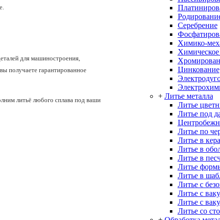
Платиниров
е.
Родировани
Серебрение
Фосфатиров
Химико-меха
Химическое
еталей для машиностроения,
Хромирован
Цинкование
, вы получаете гарантированное
Электродуго
Электрохим
+
Литье металла
лним литьё любого сплава под ваши
Литье цветн
Литье под д
Центробежн
Литье по че
Литье в кер
Литье в об
Литье в пес
Литье форм
Литье в ша
Литье с без
Литье с вак
Литье с вак
Литье со ст
+
Обработка мета