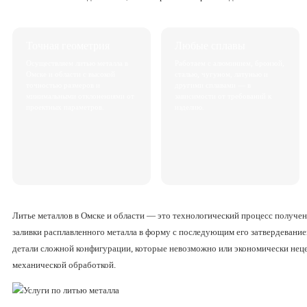
Точная геометрия
Любые сплавы
Осуществляем литью металла в
Работаем с алюминием, бронзой,
Омске и области с высокой
сталью, чугуном, латунью и
точностью размеров и
другими сплавами — в
минимальными отклонениями от
зависимости от требований к
проектных параметров.
изделию.
Литье металлов в Омске и области — это технологический процесс получе
заливки расплавленного металла в форму с последующим его затвердевание
детали сложной конфигурации, которые невозможно или экономически нец
механической обработкой.