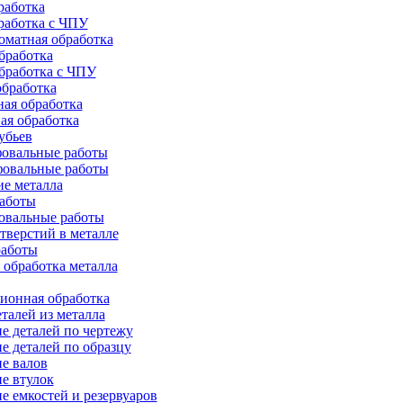
работка
работка с ЧПУ
оматная обработка
бработка
бработка c ЧПУ
бработка
ая обработка
ая обработка
убьев
овальные работы
овальные работы
е металла
работы
овальные работы
тверстий в металле
работы
 обработка металла
ионная обработка
талей из металла
е деталей по чертежу
е деталей по образцу
е валов
е втулок
е емкостей и резервуаров