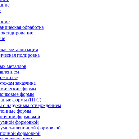
ание
е
ание
ническая обработка
 оксидирование
ие
вая металлизация
ическая полировка
ых металлов
авлением
ое литье
ртежам заказчика
амические формы
олочковые формы
чаные формы (ПГС)
ы с наружным отверждением
блонные формы
опочной формовкой
уумной формовкой
уумно-пленочной формовкой
опочной формовкой
ллов давлением