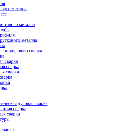
иля
ового металла
ессе
истового металла
трубы
профиля
руткового металла
оты
ргонодуговая) сварка
рка
ая сварка
ая сварка
ая сварка
сварка
варка
арка
ическая дуговая сварка
анная сварка
вая сварка
атуры
сварка