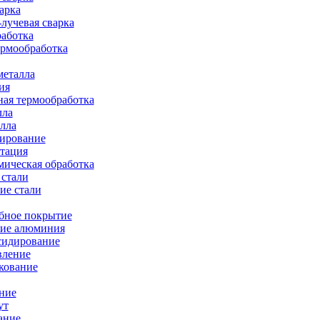
арка
лучевая сварка
работка
ермообработка
металла
ия
ая термообработка
лла
лла
тирование
тация
ическая обработка
 стали
ие стали
бное покрытие
ие алюминия
сидирование
вление
кование
ние
ут
ание