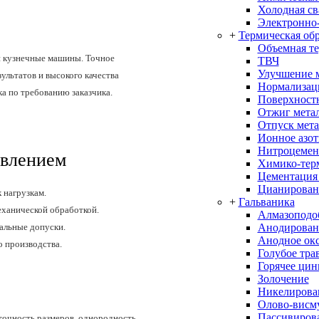
Холодная св
Электронно-
+
Термическая об
Объемная т
и кузнечные машины. Точное
ТВЧ
Улучшение 
ультатов и высокого качества
Нормализац
а по требованию заказчика.
Поверхностн
Отжиг мета
Отпуск мета
Ионное азо
Нитроцемен
авлением
Химико-терм
Цементация
Цианирован
 нагрузкам.
+
Гальваника
ханической обработкой.
Алмазоподо
Анодирован
альные допуски.
Анодное ок
о производства.
Голубое тра
Горячее цин
Золочение
Никелирова
Олово-висм
Пассивиров
точность размеров, однородность