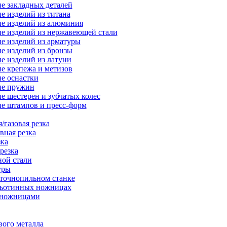
е закладных деталей
е изделий из титана
е изделий из алюминия
е изделий из нержавеющей стали
е изделий из арматуры
е изделий из бронзы
е изделий из латуни
е крепежа и метизов
е оснастки
ие пружин
е шестерен и зубчатых колес
е штампов и пресс-форм
/газовая резка
вная резка
зка
резка
ной стали
уры
нточнопильном станке
льотинных ножницах
-ножницами
вого металла