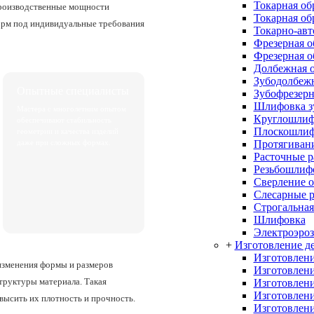
Токарная об
 Производственные мощности
Токарная об
форм под индивидуальные требования
Токарно-авт
Фрезерная о
Фрезерная о
Долбежная о
Зубодолбежн
Опытные специалисты
Зубофрезерн
Шлифовка з
Мастера с многолетним опытом
Круглошлиф
обеспечивают стабильность
Плоскошлиф
геометрии и качества изделий
Протягивани
даже при сложных формах.
Расточные 
Резьбошлиф
Сверление о
Слесарные 
Строгальная
Шлифовка
Электроэроз
+
Изготовление де
Изготовлени
изменения формы и размеров
Изготовлени
труктуры материала. Такая
Изготовлени
Изготовлени
высить их плотность и прочность.
Изготовлени