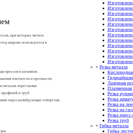
Изготовлени
Изготовлени
Изготовлени
Изготовлени
ием
Изготовлени
Изготовлени
Изготовлени
ссов, при которых металл
Изготовлени
етод широко используется в
Изготовлени
Изготовлен
Изготовлени
Изготовлени
+
Резка металла
щи прессов и штампов.
Кислородная
Гидроабрази
ышения плотности и прочности.
Лазерная ре
и металла через валки.
Плазменная 
 профилей и труб.
Резка рулон
Резка армат
ании через калибрующие отверстия.
Резка на ле
Резка на ги
Резка пресс
Резка труб
+
Гибка металла
Гибка листо
уры.