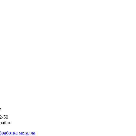
:
2-50
ail.ru
бработка металла