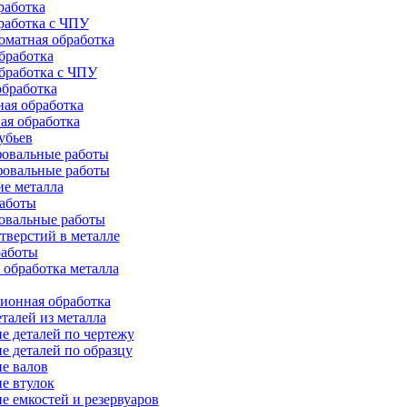
работка
работка с ЧПУ
оматная обработка
бработка
бработка c ЧПУ
бработка
ая обработка
ая обработка
убьев
овальные работы
овальные работы
е металла
работы
овальные работы
тверстий в металле
работы
 обработка металла
ионная обработка
талей из металла
е деталей по чертежу
е деталей по образцу
е валов
е втулок
е емкостей и резервуаров