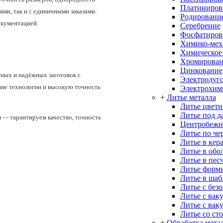
Платиниров
ми, так и с единичными заказами.
Родировани
окументацией.
Серебрение
Фосфатиров
Химико-меха
Химическое
Хромирован
Цинкование
ных и надёжных заготовок с
Электродуго
ние технологии и высокую точность
Электрохим
+
Литье металла
Литье цветн
Литье под д
 — гарантируем качество, точность
Центробежн
Литье по че
Литье в кер
Литье в об
Литье в пес
Литье форм
Литье в ша
Литье с без
Литье с вак
Литье с вак
Литье со ст
+
Обработка мета