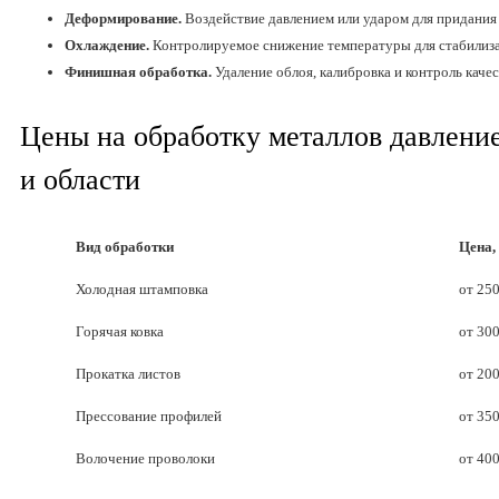
Деформирование.
Воздействие давлением или ударом для придания
Охлаждение.
Контролируемое снижение температуры для стабилиза
Финишная обработка.
Удаление облоя, калибровка и контроль качес
Цены на обработку металлов давлени
и области
Вид обработки
Цена, 
Холодная штамповка
от 25
Горячая ковка
от 30
Прокатка листов
от 20
Прессование профилей
от 35
Волочение проволоки
от 40