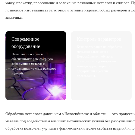
ковку, прокатку, прессование и волочение различных металлов и сплавов.
позволяют изготавливать заготовки и готовые изделия любых размеров и 
заказчика.
Современное
Контроль параметров
оборудование
Каждая операция по обработке
металлов давлением в
Наши линии и прессы
Новосибирске и области
обеспечивают равномерную
проводится под контролем
деформацию металла с
температуры, скорости
сохранением точных размеров
деформации и усилия
изделий.
прессования.
Обработка металлоов давлением в Новосибирске и области — это процесс 
металла под воздействием внешних механических усилий без разрушения с
обработка позволяет улучшить физико-механические свойства изделий и по