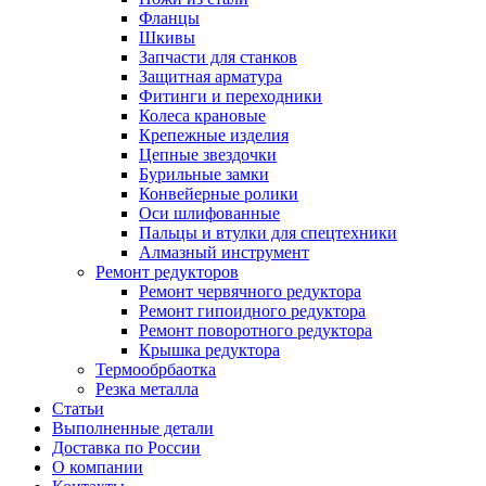
Фланцы
Шкивы
Запчасти для станков
Защитная арматура
Фитинги и переходники
Колеса крановые
Крепежные изделия
Цепные звездочки
Бурильные замки
Конвейерные ролики
Оси шлифованные
Пальцы и втулки для спецтехники
Алмазный инструмент
Ремонт редукторов
Ремонт червячного редуктора
Ремонт гипоидного редуктора
Ремонт поворотного редуктора
Крышка редуктора
Термообрбаотка
Резка металла
Статьи
Выполненные детали
Доставка по России
О компании