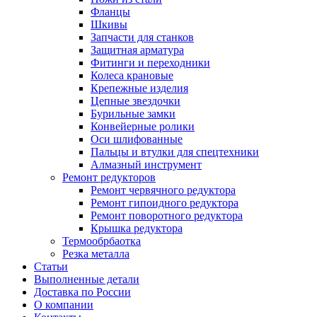
Фланцы
Шкивы
Запчасти для станков
Защитная арматура
Фитинги и переходники
Колеса крановые
Крепежные изделия
Цепные звездочки
Бурильные замки
Конвейерные ролики
Оси шлифованные
Пальцы и втулки для спецтехники
Алмазный инструмент
Ремонт редукторов
Ремонт червячного редуктора
Ремонт гипоидного редуктора
Ремонт поворотного редуктора
Крышка редуктора
Термообрбаотка
Резка металла
Статьи
Выполненные детали
Доставка по России
О компании