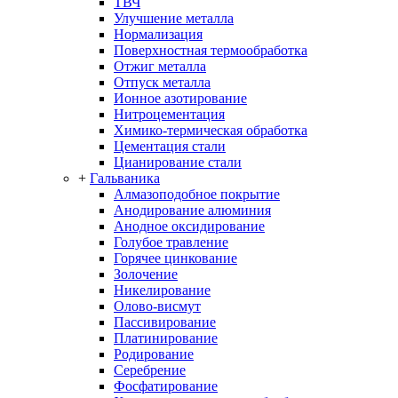
ТВЧ
Улучшение металла
Нормализация
Поверхностная термообработка
Отжиг металла
Отпуск металла
Ионное азотирование
Нитроцементация
Химико-термическая обработка
Цементация стали
Цианирование стали
+
Гальваника
Алмазоподобное покрытие
Анодирование алюминия
Анодное оксидирование
Голубое травление
Горячее цинкование
Золочение
Никелирование
Олово-висмут
Пассивирование
Платинирование
Родирование
Серебрение
Фосфатирование