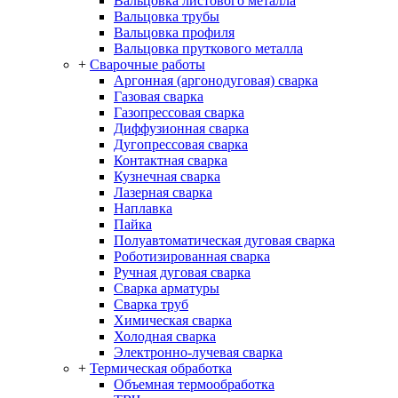
Вальцовка листового металла
Вальцовка трубы
Вальцовка профиля
Вальцовка пруткового металла
+
Сварочные работы
Аргонная (аргонодуговая) сварка
Газовая сварка
Газопрессовая сварка
Диффузионная сварка
Дугопрессовая сварка
Контактная сварка
Кузнечная сварка
Лазерная сварка
Наплавка
Пайка
Полуавтоматическая дуговая сварка
Роботизированная сварка
Ручная дуговая сварка
Сварка арматуры
Сварка труб
Химическая сварка
Холодная сварка
Электронно-лучевая сварка
+
Термическая обработка
Объемная термообработка