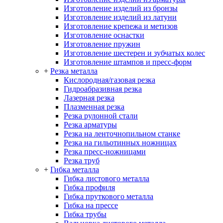
Изготовление изделий из бронзы
Изготовление изделий из латуни
Изготовление крепежа и метизов
Изготовление оснастки
Изготовление пружин
Изготовление шестерен и зубчатых колес
Изготовление штампов и пресс-форм
+
Резка металла
Кислородная/газовая резка
Гидроабразивная резка
Лазерная резка
Плазменная резка
Резка рулонной стали
Резка арматуры
Резка на ленточнопильном станке
Резка на гильотинных ножницах
Резка пресс-ножницами
Резка труб
+
Гибка металла
Гибка листового металла
Гибка профиля
Гибка пруткового металла
Гибка на прессе
Гибка трубы