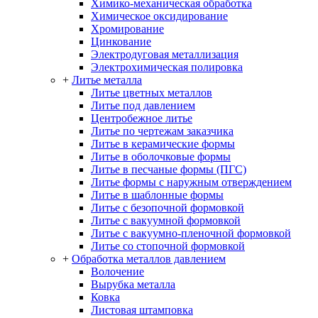
Химико-механическая обработка
Химическое оксидирование
Хромирование
Цинкование
Электродуговая металлизация
Электрохимическая полировка
+
Литье металла
Литье цветных металлов
Литье под давлением
Центробежное литье
Литье по чертежам заказчика
Литье в керамические формы
Литье в оболочковые формы
Литье в песчаные формы (ПГС)
Литье формы с наружным отверждением
Литье в шаблонные формы
Литье с безопочной формовкой
Литье с вакуумной формовкой
Литье с вакуумно-пленочной формовкой
Литье со стопочной формовкой
+
Обработка металлов давлением
Волочение
Вырубка металла
Ковка
Листовая штамповка