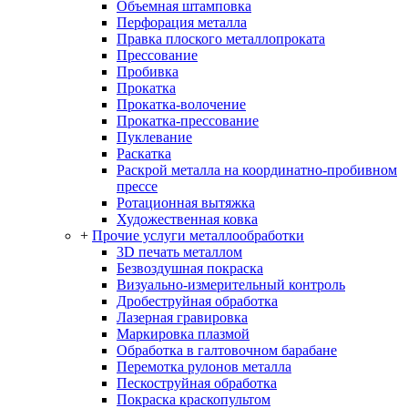
Объемная штамповка
Перфорация металла
Правка плоского металлопроката
Прессование
Пробивка
Прокатка
Прокатка-волочение
Прокатка-прессование
Пуклевание
Раскатка
Раскрой металла на координатно-пробивном
прессе
Ротационная вытяжка
Художественная ковка
+
Прочие услуги металлообработки
3D печать металлом
Безвоздушная покраска
Визуально-измерительный контроль
Дробеструйная обработка
Лазерная гравировка
Маркировка плазмой
Обработка в галтовочном барабане
Перемотка рулонов металла
Пескоструйная обработка
Покраска краскопультом