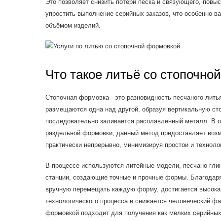
Это позволяет снизить потери песка и связующего, повы
упростить выполнение серийных заказов, что особенно в
объёмом изделий.
Что такое литьё со стопочно
Стопочная формовка - это разновидность песчаного лить
размещаются одна над другой, образуя вертикальную сто
последовательно заливается расплавленный металл. В о
раздельной формовки, данный метод предоставляет воз
практически непрерывно, минимизируя простои и техноло
В процессе используются литейные модели, песчано-гл
станции, создающие точные и прочные формы. Благодар
вручную перемещать каждую форму, достигается высока
технологического процесса и снижается человеческий фа
формовкой подходит для получения как мелких серийных 