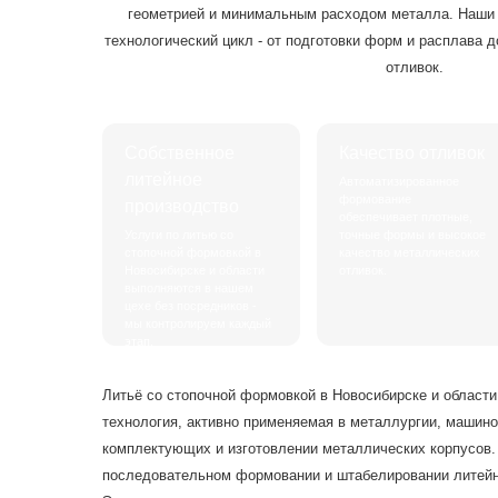
геометрией и минимальным расходом металла. Наши
технологический цикл - от подготовки форм и расплава 
отливок.
Собственное
Качество отливок
литейное
Автоматизированное
формование
производство
обеспечивает плотные,
Услуги по литью со
точные формы и высокое
стопочной формовкой в
качество металлических
Новосибирске и области
отливок.
выполняются в нашем
цехе без посредников -
мы контролируем каждый
этап.
Литьё со стопочной формовкой в Новосибирске и области
технология, активно применяемая в металлургии, машино
комплектующих и изготовлении металлических корпусов.
последовательном формовании и штабелировании литейн