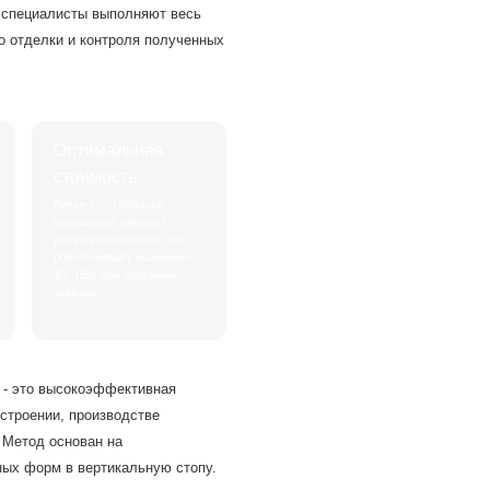
 специалисты выполняют весь
до отделки и контроля полученных
Оптимальная
стоимость
Литье со стопочной
формовкой снижает
расход материалов, что
обеспечивает экономию
10–15% при серийных
заказах.
 - это высокоэффективная
строении, производстве
 Метод основан на
ых форм в вертикальную стопу.