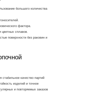
ьзование большого количества
гоносителей.
овеческого фактора.
и цветных сплавов.
тые поверхности без раковин и
опочной
я стабильное качество партий
ойкость изделий и точное
гулярных и повторяемых заказов