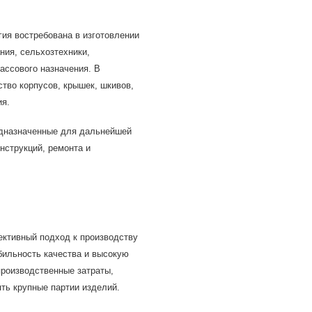
ия востребована в изготовлении
ия, сельхозтехники,
ассового назначения. В
ство корпусов, крышек, шкивов,
ия.
едназначенные для дальнейшей
нструкций, ремонта и
ективный подход к производству
бильность качества и высокую
производственные затраты,
ть крупные партии изделий.