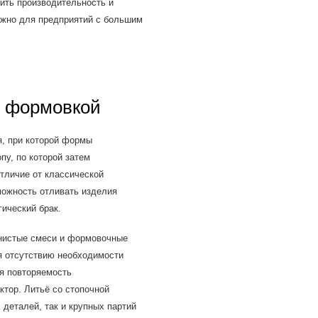
сить производительность и
ажно для предприятий с большим
й формовкой
я, при которой формы
пу, по которой затем
тличие от классической
можность отливать изделия
гический брак.
инистые смеси и формовочные
я отсутствию необходимости
я повторяемость
ктор. Литьё со стопочной
деталей, так и крупных партий