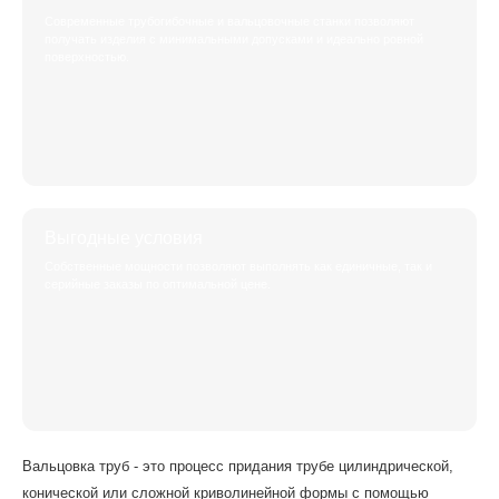
Современные трубогибочные и вальцовочные станки позволяют
получать изделия с минимальными допусками и идеально ровной
поверхностью.
Выгодные условия
Собственные мощности позволяют выполнять как единичные, так и
серийные заказы по оптимальной цене.
Вальцовка труб - это процесс придания трубе цилиндрической,
конической или сложной криволинейной формы с помощью