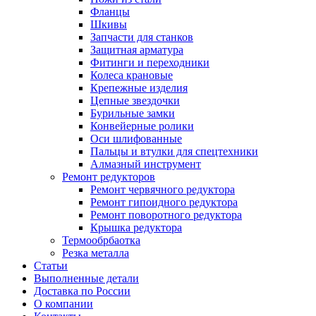
Фланцы
Шкивы
Запчасти для станков
Защитная арматура
Фитинги и переходники
Колеса крановые
Крепежные изделия
Цепные звездочки
Бурильные замки
Конвейерные ролики
Оси шлифованные
Пальцы и втулки для спецтехники
Алмазный инструмент
Ремонт редукторов
Ремонт червячного редуктора
Ремонт гипоидного редуктора
Ремонт поворотного редуктора
Крышка редуктора
Термообрбаотка
Резка металла
Статьи
Выполненные детали
Доставка по России
О компании