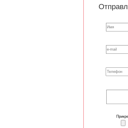
Отправл
Прикре