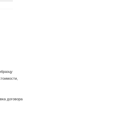
образцу
стоимости,
вка договора