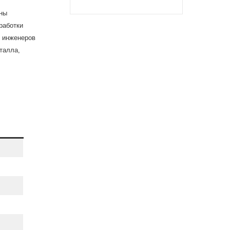
ены
работки
х инженеров
талла,